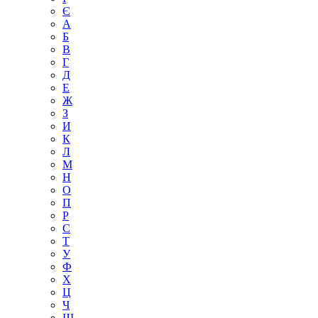
Є
А
Б
В
Г
Д
Е
Ж
З
И
К
Л
М
Н
О
П
Р
С
Т
У
Ф
Х
Ц
Ч
Ш