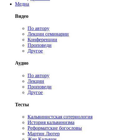
Медиа
Видео
По автору
Лекции семинарии
Конференции
Проповеди
Другое
Аудио
По автору
Лекции
Проповеди
Другое
Тесты
Кальвинистская сотериология
История кальвинизма
Реформатские богословы
Мартин Лютер
Жан Кальвин