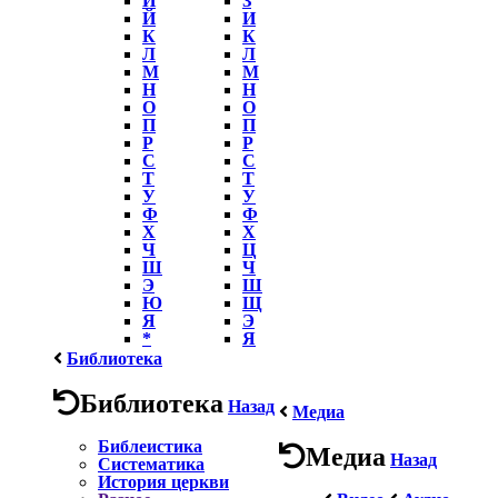
Й
И
К
К
Л
Л
М
М
Н
Н
О
О
П
П
Р
Р
С
С
Т
Т
У
У
Ф
Ф
Х
Х
Ч
Ц
Ш
Ч
Э
Ш
Ю
Щ
Я
Э
*
Я
Библиотека
Библиотека
Назад
Медиа
Библеистика
Медиа
Назад
Систематика
История церкви