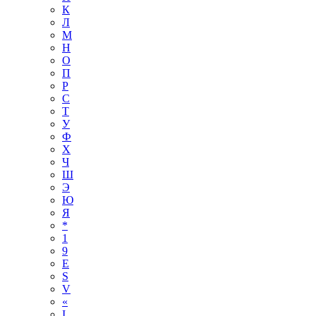
К
Л
М
Н
О
П
Р
С
Т
У
Ф
Х
Ч
Ш
Э
Ю
Я
*
1
9
E
S
V
«
І