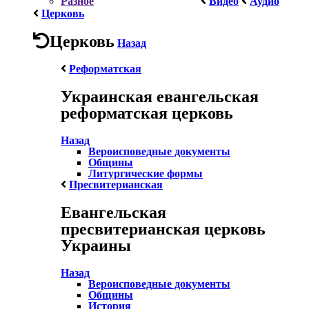
Разное
Видео
Аудио
Церковь
Церковь
Назад
Реформатская
Украинская евангельская
реформатская церковь
Назад
Вероисповедные документы
Общины
Литургические формы
Пресвитерианская
Евангельская
пресвитерианская церковь
Украины
Назад
Вероисповедные документы
Общины
История