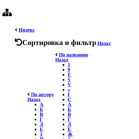
Индекс
Сортировка и фильтр
Назад
По названию
Назад
1
9
E
S
V
«
По автору
І
Назад
Є
А
А
Б
Б
В
В
Г
Г
Д
Д
Е
Е
З
Ж
И
З