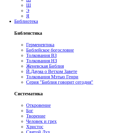
Щ
Э
Я
Библиотека
Библеистика
Герменевтика
Библейское богословие
Толкования ВЗ
Толкования НЗ
Женевская Библия
Й.Даума о Ветхом Завете
Толкования Мэтью Генри
Серия "Библия говорит сегодня"
Систематика
Откровение
Бог
Творение
Человек и грех
Христос
Святой Дух