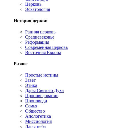
Церковь
Эсхатология
История церкви
Ранняя церковь
Средневековье
Реформация
Современная церковь
Восточная Европа
Разное
Простые истины
Завет
Этика
Дары Святого Духа
Проповедование
Проповеди
Семья
Общество
Апологетика
Миссиология
Дар с неба