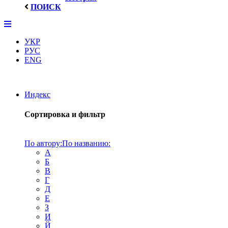
ПОИСК
УКР
РУС
ENG
Индекс
Сортировка и фильтр
По автору:
По названию:
А
Б
В
Г
Д
Е
З
И
Й