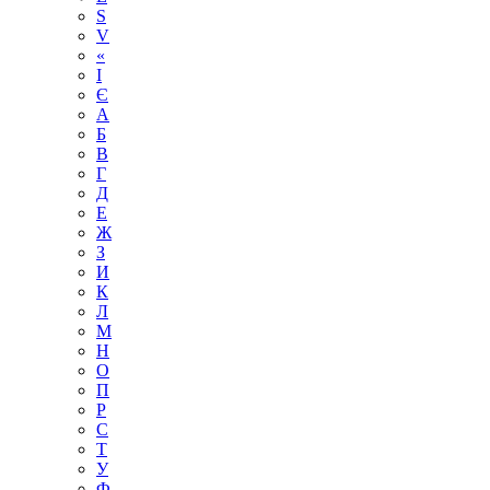
S
V
«
І
Є
А
Б
В
Г
Д
Е
Ж
З
И
К
Л
М
Н
О
П
Р
С
Т
У
Ф