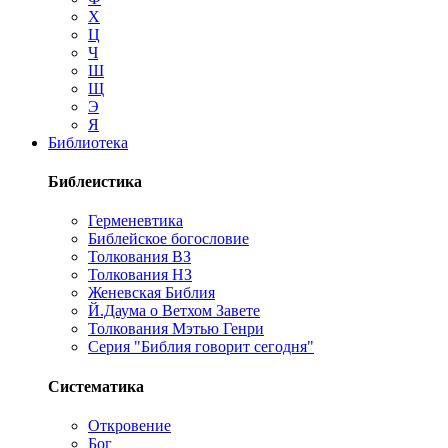
Х
Ц
Ч
Ш
Щ
Э
Я
Библиотека
Библеистика
Герменевтика
Библейское богословие
Толкования ВЗ
Толкования НЗ
Женевская Библия
Й.Даума о Ветхом Завете
Толкования Мэтью Генри
Серия "Библия говорит сегодня"
Систематика
Откровение
Бог