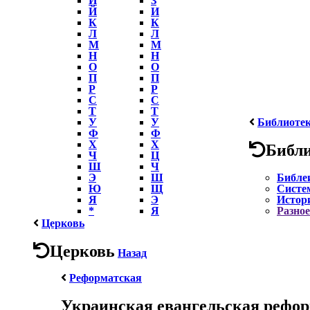
Й
И
К
К
Л
Л
М
М
Н
Н
О
О
П
П
Р
Р
С
С
Т
Т
У
У
Библиоте
Ф
Ф
Х
Х
Библ
Ч
Ц
Ш
Ч
Э
Ш
Библе
Ю
Щ
Систе
Я
Э
Истор
*
Я
Разное
Церковь
Церковь
Назад
Реформатская
Украинская евангельская рефор