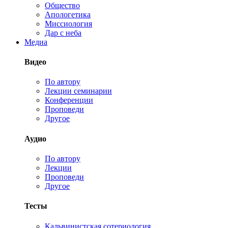
Общество
Апологетика
Миссиология
Дар с неба
Медиа
Видео
По автору
Лекции семинарии
Конференции
Проповеди
Другое
Аудио
По автору
Лекции
Проповеди
Другое
Тесты
Кальвинистская сотериология