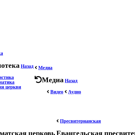
ка
иотека
Назад
Медиа
истика
Медиа
Назад
матика
ия церкви
Видео
Аудио
Пресвитерианская
матская церковь
Евангельская пресвит