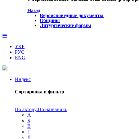
Назад
Вероисповедные документы
Общины
Литургические формы
УКР
РУС
ENG
Индекс
Сортировка и фильтр
По автору:
По названию:
А
Б
В
Г
Д