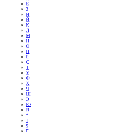
Е
З
И
Й
К
Л
М
Н
О
П
Р
С
Т
У
Ф
Х
Ч
Ш
Э
Ю
Я
*
1
9
E