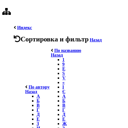
Индекс
Сортировка и фильтр
Назад
По названию
Назад
1
9
E
S
V
«
По автору
І
Назад
Є
А
А
Б
Б
В
В
Г
Г
Д
Д
Е
Е
З
Ж
И
З