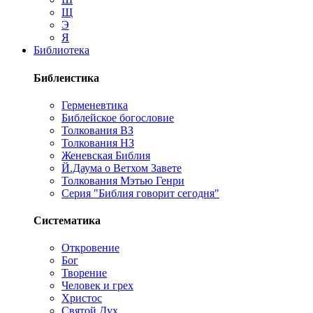
Щ
Э
Я
Библиотека
Библеистика
Герменевтика
Библейское богословие
Толкования ВЗ
Толкования НЗ
Женевская Библия
Й.Даума о Ветхом Завете
Толкования Мэтью Генри
Серия "Библия говорит сегодня"
Систематика
Откровение
Бог
Творение
Человек и грех
Христос
Святой Дух