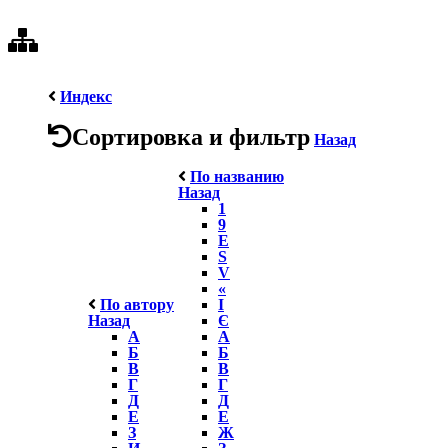
Индекс
Сортировка и фильтр
Назад
По названию
Назад
1
9
E
S
V
«
По автору
І
Назад
Є
А
А
Б
Б
В
В
Г
Г
Д
Д
Е
Е
З
Ж
И
З