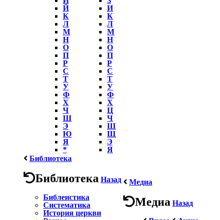
Й
И
К
К
Л
Л
М
М
Н
Н
О
О
П
П
Р
Р
С
С
Т
Т
У
У
Ф
Ф
Х
Х
Ч
Ц
Ш
Ч
Э
Ш
Ю
Щ
Я
Э
*
Я
Библиотека
Библиотека
Назад
Медиа
Библеистика
Медиа
Назад
Систематика
История церкви