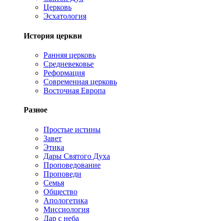
Церковь
Эсхатология
История церкви
Ранняя церковь
Средневековье
Реформация
Современная церковь
Восточная Европа
Разное
Простые истины
Завет
Этика
Дары Святого Духа
Проповедование
Проповеди
Семья
Общество
Апологетика
Миссиология
Дар с неба