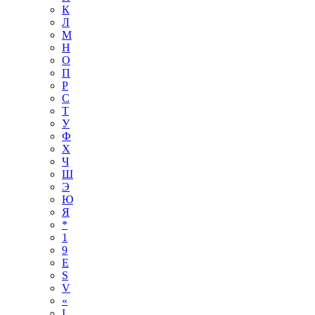
К
Л
М
Н
О
П
Р
С
Т
У
Ф
Х
Ч
Ш
Э
Ю
Я
*
1
9
E
S
V
«
І