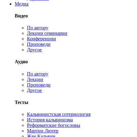
Медиа
Видео
По автору
Лекции семинарии
Конференции
Проповеди
Другое
Аудио
По автору
Лекции
Проповеди
Другое
Тесты
Кальвинистская сотериология
История кальвинизма
Реформатские богословы
Мартин Лютер
Жан Кальвин