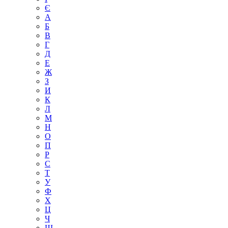
Є
А
Б
В
Г
Д
Е
Ж
З
И
К
Л
М
Н
О
П
Р
С
Т
У
Ф
Х
Ц
Ч
Ш