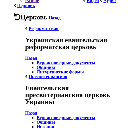
Разное
Видео
Аудио
Церковь
Церковь
Назад
Реформатская
Украинская евангельская
реформатская церковь
Назад
Вероисповедные документы
Общины
Литургические формы
Пресвитерианская
Евангельская
пресвитерианская церковь
Украины
Назад
Вероисповедные документы
Общины
История