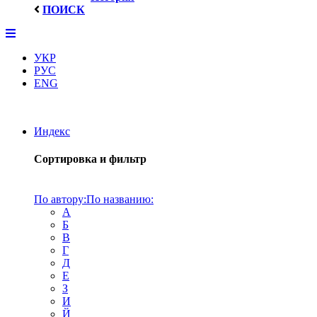
ПОИСК
УКР
РУС
ENG
Индекс
Сортировка и фильтр
По автору:
По названию:
А
Б
В
Г
Д
Е
З
И
Й