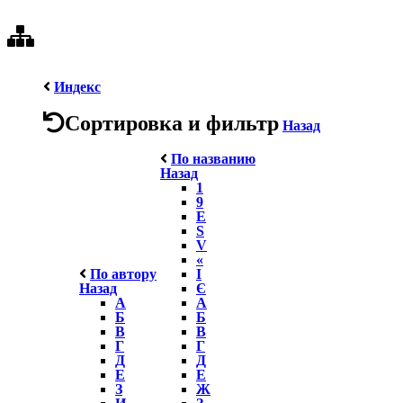
Индекс
Сортировка и фильтр
Назад
По названию
Назад
1
9
E
S
V
«
По автору
І
Назад
Є
А
А
Б
Б
В
В
Г
Г
Д
Д
Е
Е
З
Ж
И
З