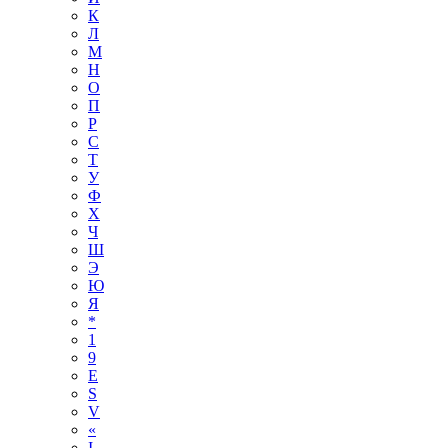
К
Л
М
Н
О
П
Р
С
Т
У
Ф
Х
Ч
Ш
Э
Ю
Я
*
1
9
E
S
V
«
І