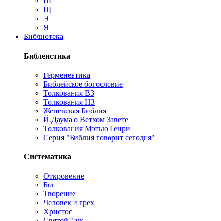
Ш
Щ
Э
Я
Библиотека
Библеистика
Герменевтика
Библейское богословие
Толкования ВЗ
Толкования НЗ
Женевская Библия
Й.Даума о Ветхом Завете
Толкования Мэтью Генри
Серия "Библия говорит сегодня"
Систематика
Откровение
Бог
Творение
Человек и грех
Христос
Святой Дух