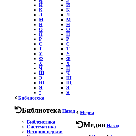
Й
И
К
К
Л
Л
М
М
Н
Н
О
О
П
П
Р
Р
С
С
Т
Т
У
У
Ф
Ф
Х
Х
Ч
Ц
Ш
Ч
Э
Ш
Ю
Щ
Я
Э
*
Я
Библиотека
Библиотека
Назад
Медиа
Библеистика
Медиа
Назад
Систематика
История церкви