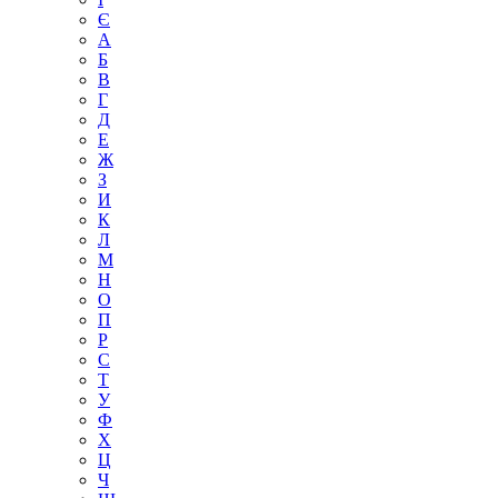
Є
А
Б
В
Г
Д
Е
Ж
З
И
К
Л
М
Н
О
П
Р
С
Т
У
Ф
Х
Ц
Ч