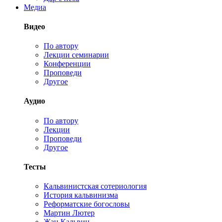
Медиа
Видео
По автору
Лекции семинарии
Конференции
Проповеди
Другое
Аудио
По автору
Лекции
Проповеди
Другое
Тесты
Кальвинистская сотериология
История кальвинизма
Реформатские богословы
Мартин Лютер
Жан Кальвин