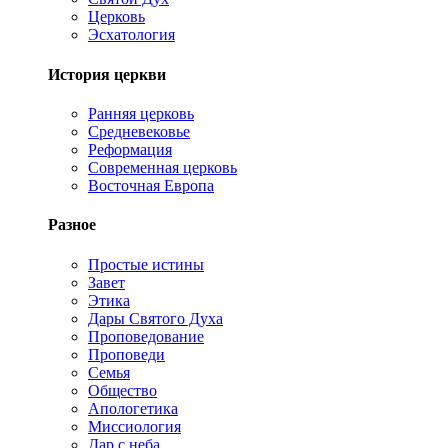
Церковь
Эсхатология
История церкви
Ранняя церковь
Средневековье
Реформация
Современная церковь
Восточная Европа
Разное
Простые истины
Завет
Этика
Дары Святого Духа
Проповедование
Проповеди
Семья
Общество
Апологетика
Миссиология
Дар с неба