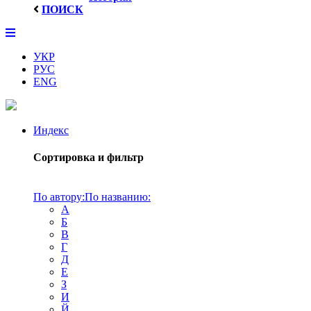
ПОИСК
УКР
РУС
ENG
Индекс
Сортировка и фильтр
По автору:
По названию:
А
Б
В
Г
Д
Е
З
И
Й