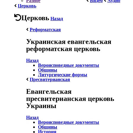
Разное
Видео
Аудио
Церковь
Церковь
Назад
Реформатская
Украинская евангельская
реформатская церковь
Назад
Вероисповедные документы
Общины
Литургические формы
Пресвитерианская
Евангельская
пресвитерианская церковь
Украины
Назад
Вероисповедные документы
Общины
История