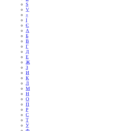
S
V
«
І
Є
А
Б
В
Г
Д
Е
Ж
З
И
К
Л
М
Н
О
П
Р
С
Т
У
Ф