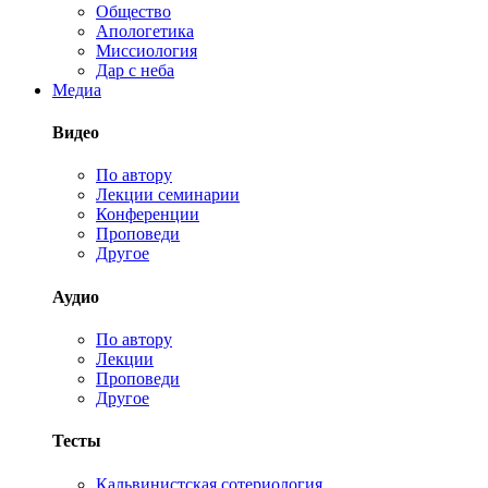
Общество
Апологетика
Миссиология
Дар с неба
Медиа
Видео
По автору
Лекции семинарии
Конференции
Проповеди
Другое
Аудио
По автору
Лекции
Проповеди
Другое
Тесты
Кальвинистская сотериология