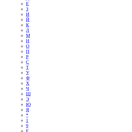
Е
З
И
Й
К
Л
М
Н
О
П
Р
С
Т
У
Ф
Х
Ч
Ш
Э
Ю
Я
*
1
9
E