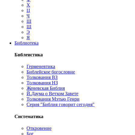
Х
Ц
Ч
Ш
Щ
Э
Я
Библиотека
Библеистика
Герменевтика
Библейское богословие
Толкования ВЗ
Толкования НЗ
Женевская Библия
Й.Даума о Ветхом Завете
Толкования Мэтью Генри
Серия "Библия говорит сегодня"
Систематика
Откровение
Бог