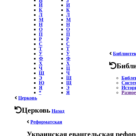
Й
И
К
К
Л
Л
М
М
Н
Н
О
О
П
П
Р
Р
С
С
Т
Т
У
У
Библиоте
Ф
Ф
Х
Х
Библ
Ч
Ц
Ш
Ч
Э
Ш
Библе
Ю
Щ
Систе
Я
Э
Истор
*
Я
Разное
Церковь
Церковь
Назад
Реформатская
Украинская евангельская рефор