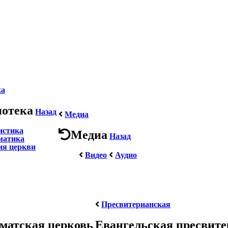
ка
иотека
Назад
Медиа
истика
Медиа
Назад
матика
ия церкви
Видео
Аудио
Пресвитерианская
матская церковь
Евангельская пресвит