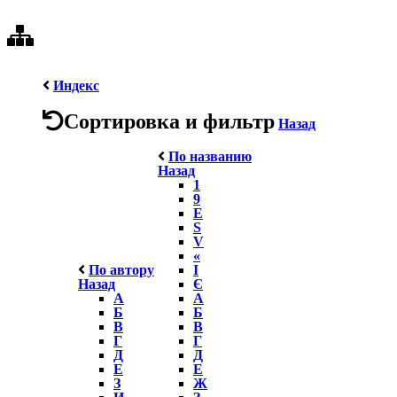
Индекс
Сортировка и фильтр
Назад
По названию
Назад
1
9
E
S
V
«
По автору
І
Назад
Є
А
А
Б
Б
В
В
Г
Г
Д
Д
Е
Е
З
Ж
И
З