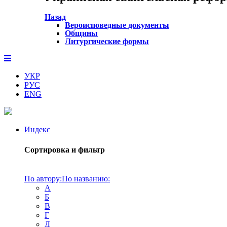
Назад
Вероисповедные документы
Общины
Литургические формы
УКР
РУС
ENG
Индекс
Сортировка и фильтр
По автору:
По названию:
А
Б
В
Г
Д