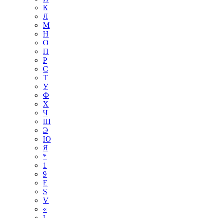
К
Л
М
Н
О
П
Р
С
Т
У
Ф
Х
Ч
Ш
Э
Ю
Я
*
1
9
E
S
V
«
І