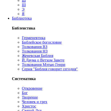
Ш
Щ
Э
Я
Библиотека
Библеистика
Герменевтика
Библейское богословие
Толкования ВЗ
Толкования НЗ
Женевская Библия
Й.Даума о Ветхом Завете
Толкования Мэтью Генри
Серия "Библия говорит сегодня"
Систематика
Откровение
Бог
Творение
Человек и грех
Христос
Святой Дух