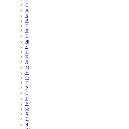
Є
А
Б
В
Г
Д
Е
Ж
З
И
К
Л
М
Н
О
П
Р
С
Т
У
Ф
Х
Ц
Ч