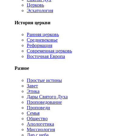
Церковь
Эсхатология
История церкви
Ранняя церковь
Средневековье
Реформация
Современная церковь
Восточная Европа
Разное
Простые истины
Завет
Этика
Дары Святого Духа
Проповедование
Проповеди
Семья
Общество
Апологетика
Миссиология
Дар с неба