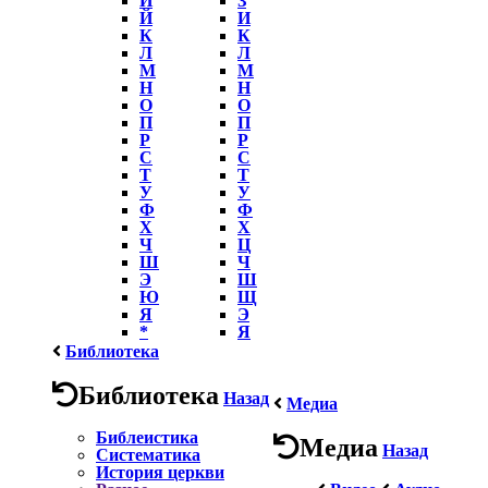
Й
И
К
К
Л
Л
М
М
Н
Н
О
О
П
П
Р
Р
С
С
Т
Т
У
У
Ф
Ф
Х
Х
Ч
Ц
Ш
Ч
Э
Ш
Ю
Щ
Я
Э
*
Я
Библиотека
Библиотека
Назад
Медиа
Библеистика
Медиа
Назад
Систематика
История церкви