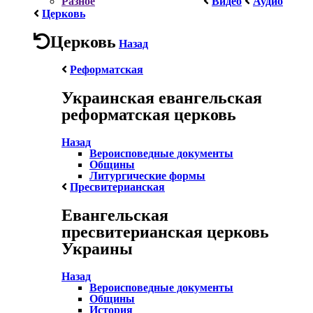
Разное
Видео
Аудио
Церковь
Церковь
Назад
Реформатская
Украинская евангельская
реформатская церковь
Назад
Вероисповедные документы
Общины
Литургические формы
Пресвитерианская
Евангельская
пресвитерианская церковь
Украины
Назад
Вероисповедные документы
Общины
История