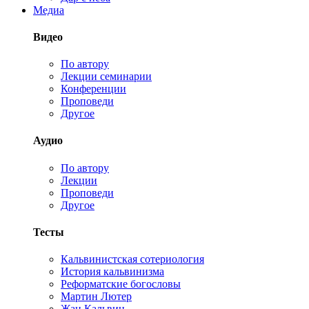
Медиа
Видео
По автору
Лекции семинарии
Конференции
Проповеди
Другое
Аудио
По автору
Лекции
Проповеди
Другое
Тесты
Кальвинистская сотериология
История кальвинизма
Реформатские богословы
Мартин Лютер
Жан Кальвин