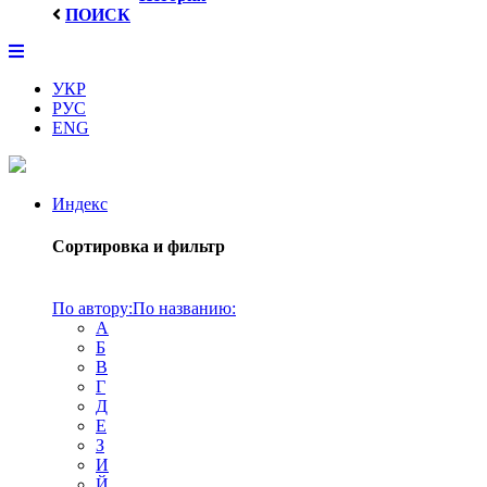
ПОИСК
УКР
РУС
ENG
Индекс
Сортировка и фильтр
По автору:
По названию:
А
Б
В
Г
Д
Е
З
И
Й