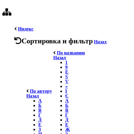
Индекс
Сортировка и фильтр
Назад
По названию
Назад
1
9
E
S
V
«
По автору
І
Назад
Є
А
А
Б
Б
В
В
Г
Г
Д
Д
Е
Е
З
Ж
И
З