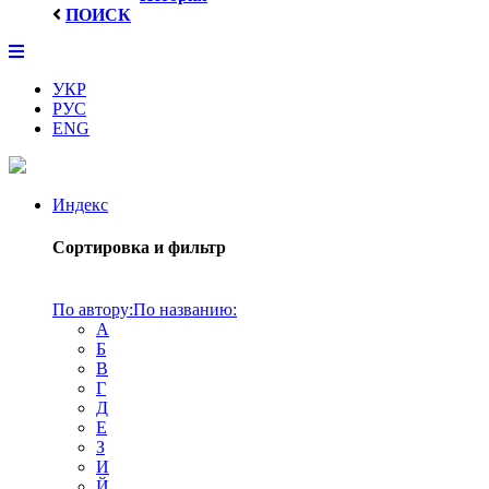
ПОИСК
УКР
РУС
ENG
Индекс
Сортировка и фильтр
По автору:
По названию:
А
Б
В
Г
Д
Е
З
И
Й