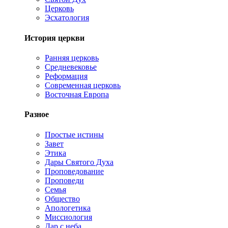
Церковь
Эсхатология
История церкви
Ранняя церковь
Средневековье
Реформация
Современная церковь
Восточная Европа
Разное
Простые истины
Завет
Этика
Дары Святого Духа
Проповедование
Проповеди
Семья
Общество
Апологетика
Миссиология
Дар с неба