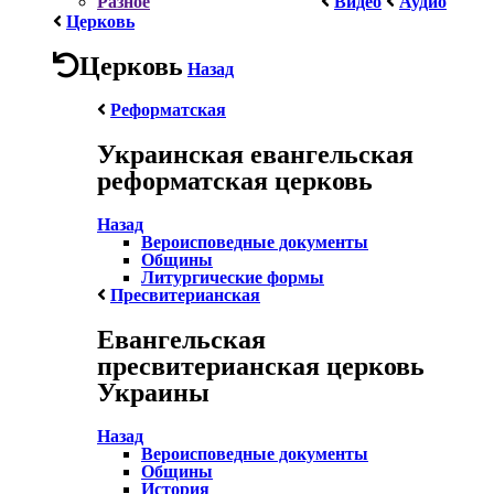
Разное
Видео
Аудио
Церковь
Церковь
Назад
Реформатская
Украинская евангельская
реформатская церковь
Назад
Вероисповедные документы
Общины
Литургические формы
Пресвитерианская
Евангельская
пресвитерианская церковь
Украины
Назад
Вероисповедные документы
Общины
История