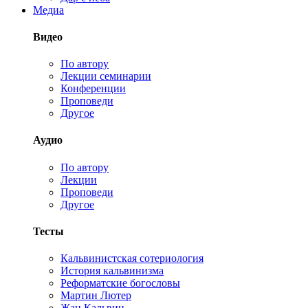
Медиа
Видео
По автору
Лекции семинарии
Конференции
Проповеди
Другое
Аудио
По автору
Лекции
Проповеди
Другое
Тесты
Кальвинистская сотериология
История кальвинизма
Реформатские богословы
Мартин Лютер
Жан Кальвин