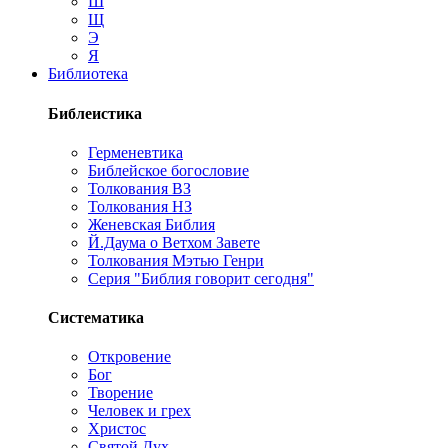
Ш
Щ
Э
Я
Библиотека
Библеистика
Герменевтика
Библейское богословие
Толкования ВЗ
Толкования НЗ
Женевская Библия
Й.Даума о Ветхом Завете
Толкования Мэтью Генри
Серия "Библия говорит сегодня"
Систематика
Откровение
Бог
Творение
Человек и грех
Христос
Святой Дух