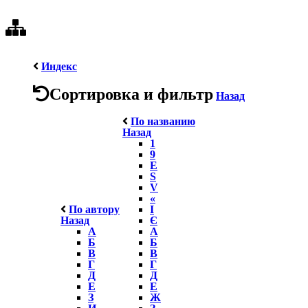
Индекс
Сортировка и фильтр
Назад
По названию
Назад
1
9
E
S
V
«
По автору
І
Назад
Є
А
А
Б
Б
В
В
Г
Г
Д
Д
Е
Е
З
Ж
И
З