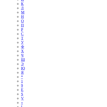
К
Л
М
Н
О
П
Р
С
Т
У
Ф
Х
Ч
Ш
Э
Ю
Я
*
1
9
E
S
V
«
І