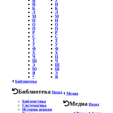
Й
И
К
К
Л
Л
М
М
Н
Н
О
О
П
П
Р
Р
С
С
Т
Т
У
У
Ф
Ф
Х
Х
Ч
Ц
Ш
Ч
Э
Ш
Ю
Щ
Я
Э
*
Я
Библиотека
Библиотека
Назад
Медиа
Библеистика
Медиа
Назад
Систематика
История церкви