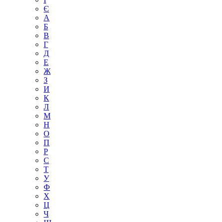
Є
А
Б
В
Г
Д
Е
Ж
З
И
К
Л
М
Н
О
П
Р
С
Т
У
Ф
Х
Ц
Ч