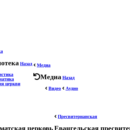
ка
иотека
Назад
Медиа
истика
Медиа
Назад
матика
ия церкви
Видео
Аудио
Пресвитерианская
матская церковь
Евангельская пресвит