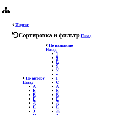
Индекс
Сортировка и фильтр
Назад
По названию
Назад
1
9
E
S
V
«
По автору
І
Назад
Є
А
А
Б
Б
В
В
Г
Г
Д
Д
Е
Е
З
Ж
И
З