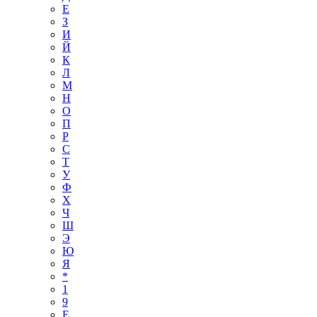
Е
З
И
Й
К
Л
М
Н
О
П
Р
С
Т
У
Ф
Х
Ч
Ш
Э
Ю
Я
*
1
9
E