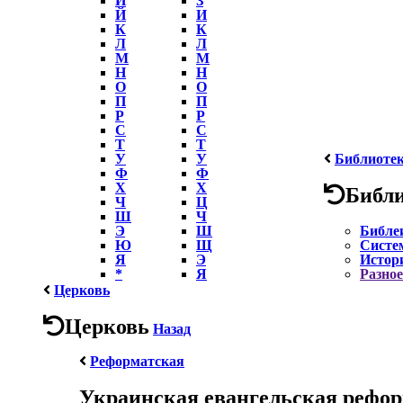
Й
И
К
К
Л
Л
М
М
Н
Н
О
О
П
П
Р
Р
С
С
Т
Т
У
У
Библиоте
Ф
Ф
Х
Х
Библ
Ч
Ц
Ш
Ч
Э
Ш
Библе
Ю
Щ
Систе
Я
Э
Истор
*
Я
Разное
Церковь
Церковь
Назад
Реформатская
Украинская евангельская рефор