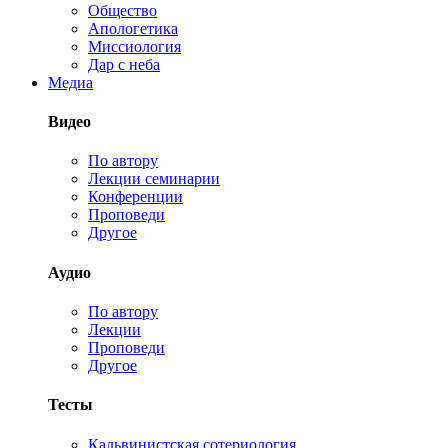
Общество
Апологетика
Миссиология
Дар с неба
Медиа
Видео
По автору
Лекции семинарии
Конференции
Проповеди
Другое
Аудио
По автору
Лекции
Проповеди
Другое
Тесты
Кальвинистская сотериология