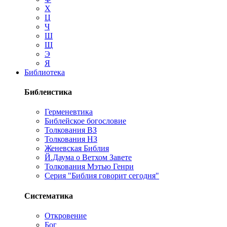
Х
Ц
Ч
Ш
Щ
Э
Я
Библиотека
Библеистика
Герменевтика
Библейское богословие
Толкования ВЗ
Толкования НЗ
Женевская Библия
Й.Даума о Ветхом Завете
Толкования Мэтью Генри
Серия "Библия говорит сегодня"
Систематика
Откровение
Бог