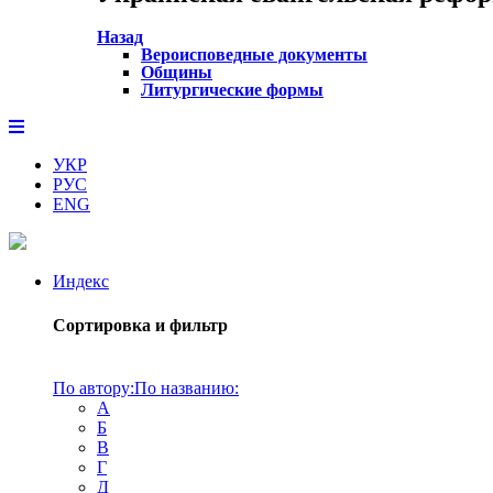
Назад
Вероисповедные документы
Общины
Литургические формы
УКР
РУС
ENG
Индекс
Сортировка и фильтр
По автору:
По названию:
А
Б
В
Г
Д