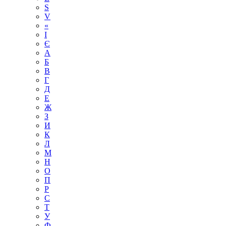
S
V
«
І
Є
А
Б
В
Г
Д
Е
Ж
З
И
К
Л
М
Н
О
П
Р
С
Т
У
Ф