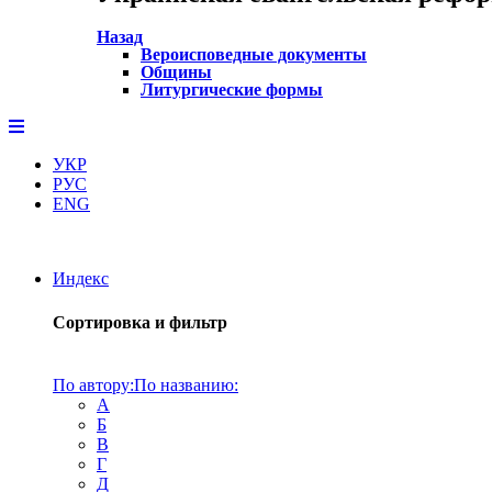
Назад
Вероисповедные документы
Общины
Литургические формы
УКР
РУС
ENG
Индекс
Сортировка и фильтр
По автору:
По названию:
А
Б
В
Г
Д