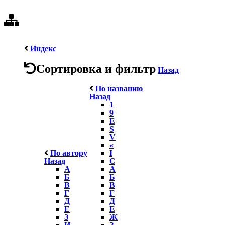
Индекс
Сортировка и фильтр
Назад
По названию
Назад
1
9
E
S
V
«
По автору
І
Назад
Є
А
А
Б
Б
В
В
Г
Г
Д
Д
Е
Е
З
Ж
И
З