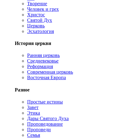
Творение
Человек и грех
Христос
Святой Дух
Церковь
Эсхатология
История церкви
Ранняя церковь
Средневековье
Реформация
Современная церковь
Восточная Европа
Разное
Простые истины
Завет
Этика
Дары Святого Духа
Проповедование
Проповеди
Семья