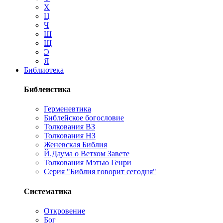
Х
Ц
Ч
Ш
Щ
Э
Я
Библиотека
Библеистика
Герменевтика
Библейское богословие
Толкования ВЗ
Толкования НЗ
Женевская Библия
Й.Даума о Ветхом Завете
Толкования Мэтью Генри
Серия "Библия говорит сегодня"
Систематика
Откровение
Бог