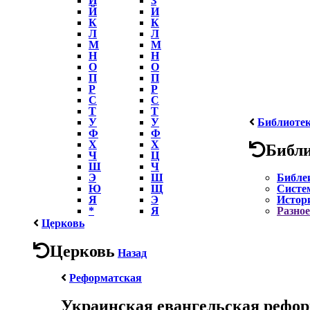
Й
И
К
К
Л
Л
М
М
Н
Н
О
О
П
П
Р
Р
С
С
Т
Т
У
У
Библиоте
Ф
Ф
Х
Х
Библ
Ч
Ц
Ш
Ч
Э
Ш
Библе
Ю
Щ
Систе
Я
Э
Истор
*
Я
Разное
Церковь
Церковь
Назад
Реформатская
Украинская евангельская рефор