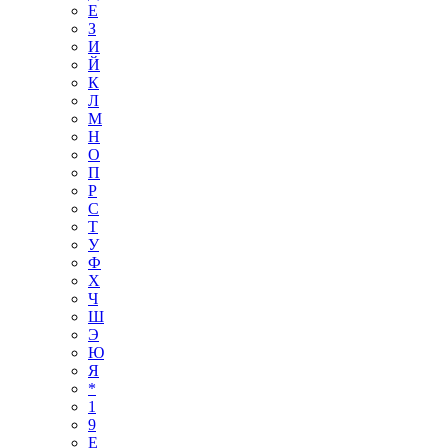
Е
З
И
Й
К
Л
М
Н
О
П
Р
С
Т
У
Ф
Х
Ч
Ш
Э
Ю
Я
*
1
9
E