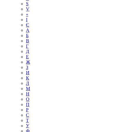
S
V
«
І
Є
А
Б
В
Г
Д
Е
Ж
З
И
К
Л
М
Н
О
П
Р
С
Т
У
Ф