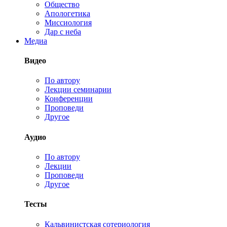
Общество
Апологетика
Миссиология
Дар с неба
Медиа
Видео
По автору
Лекции семинарии
Конференции
Проповеди
Другое
Аудио
По автору
Лекции
Проповеди
Другое
Тесты
Кальвинистская сотериология