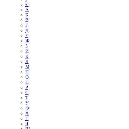
Є
А
Б
В
Г
Д
Е
Ж
З
И
К
Л
М
Н
О
П
Р
С
Т
У
Ф
Х
Ц
Ч
Ш