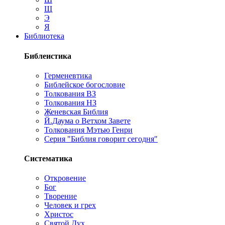
Щ
Э
Я
Библиотека
Библеистика
Герменевтика
Библейское богословие
Толкования ВЗ
Толкования НЗ
Женевская Библия
Й.Даума о Ветхом Завете
Толкования Мэтью Генри
Серия "Библия говорит сегодня"
Систематика
Откровение
Бог
Творение
Человек и грех
Христос
Святой Дух