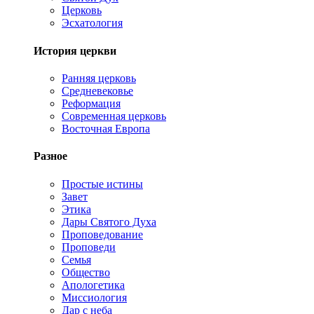
Церковь
Эсхатология
История церкви
Ранняя церковь
Средневековье
Реформация
Современная церковь
Восточная Европа
Разное
Простые истины
Завет
Этика
Дары Святого Духа
Проповедование
Проповеди
Семья
Общество
Апологетика
Миссиология
Дар с неба