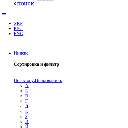
ПОИСК
УКР
РУС
ENG
Индекс
Сортировка и фильтр
По автору:
По названию:
А
Б
В
Г
Д
Е
З
И
Й