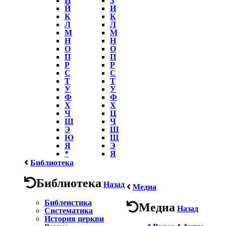
Й
И
К
К
Л
Л
М
М
Н
Н
О
О
П
П
Р
Р
С
С
Т
Т
У
У
Ф
Ф
Х
Х
Ч
Ц
Ш
Ч
Э
Ш
Ю
Щ
Я
Э
*
Я
Библиотека
Библиотека
Назад
Медиа
Библеистика
Медиа
Назад
Систематика
История церкви