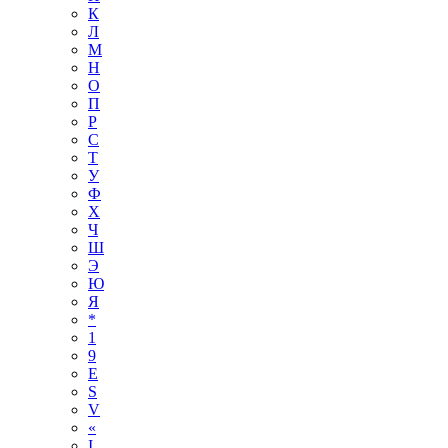
К
Л
М
Н
О
П
Р
С
Т
У
Ф
Х
Ч
Ш
Э
Ю
Я
*
1
9
E
S
V
«
І