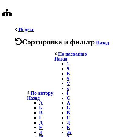
Индекс
Сортировка и фильтр
Назад
По названию
Назад
1
9
E
S
V
«
По автору
І
Назад
Є
А
А
Б
Б
В
В
Г
Г
Д
Д
Е
Е
З
Ж
И
З