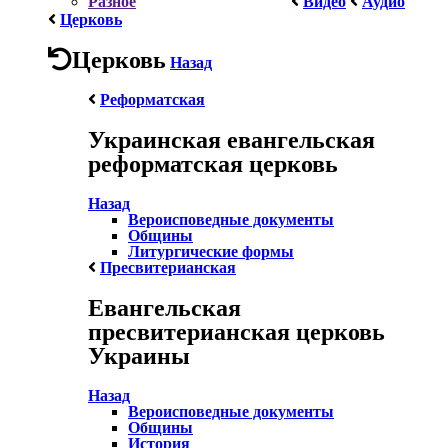
Разное
Видео
Аудио
Церковь
Церковь
Назад
Реформатская
Украинская евангельская
реформатская церковь
Назад
Вероисповедные документы
Общины
Литургические формы
Пресвитерианская
Евангельская
пресвитерианская церковь
Украины
Назад
Вероисповедные документы
Общины
История