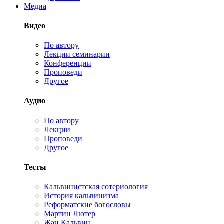
Медиа
Видео
По автору
Лекции семинарии
Конференции
Проповеди
Другое
Аудио
По автору
Лекции
Проповеди
Другое
Тесты
Кальвинистская сотериология
История кальвинизма
Реформатские богословы
Мартин Лютер
Жан Кальвин