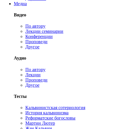
Медиа
Видео
По автору
Лекции семинарии
Конференции
Проповеди
Другое
Аудио
По автору
Лекции
Проповеди
Другое
Тесты
Кальвинистская сотериология
История кальвинизма
Реформатские богословы
Мартин Лютер
Жан Кальвин