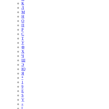
К
Л
М
Н
О
П
Р
С
Т
У
Ф
Х
Ч
Ш
Э
Ю
Я
*
1
9
E
S
V
«
І