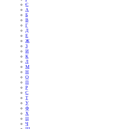
Є
А
Б
В
Г
Д
Е
Ж
З
И
К
Л
М
Н
О
П
Р
С
Т
У
Ф
Х
Ц
Ч
Ш