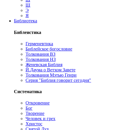
Щ
Э
Я
Библиотека
Библеистика
Герменевтика
Библейское богословие
Толкования ВЗ
Толкования НЗ
Женевская Библия
Й.Даума о Ветхом Завете
Толкования Мэтью Генри
Серия "Библия говорит сегодня"
Систематика
Откровение
Бог
Творение
Человек и грех
Христос
Святой Дух