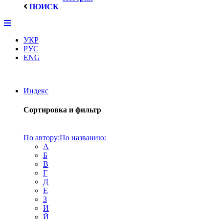
ПОИСК
УКР
РУС
ENG
Индекс
Сортировка и фильтр
По автору:
По названию:
А
Б
В
Г
Д
Е
З
И
Й