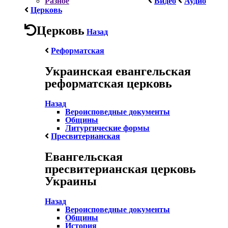
Разное
Видео
Аудио
Церковь
Церковь
Назад
Реформатская
Украинская евангельская
реформатская церковь
Назад
Вероисповедные документы
Общины
Литургические формы
Пресвитерианская
Евангельская
пресвитерианская церковь
Украины
Назад
Вероисповедные документы
Общины
История