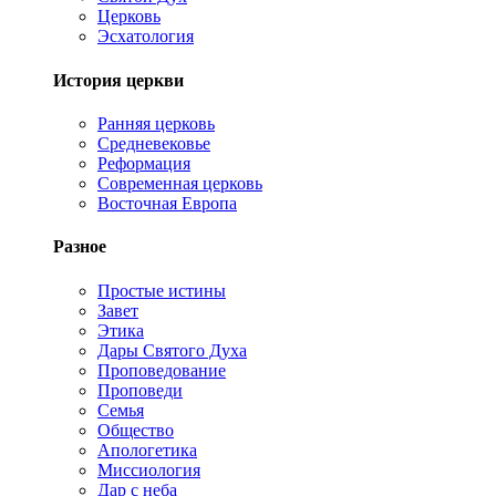
Церковь
Эсхатология
История церкви
Ранняя церковь
Средневековье
Реформация
Современная церковь
Восточная Европа
Разное
Простые истины
Завет
Этика
Дары Святого Духа
Проповедование
Проповеди
Семья
Общество
Апологетика
Миссиология
Дар с неба