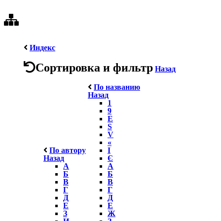
Индекс
Сортировка и фильтр
Назад
По названию
Назад
1
9
E
S
V
«
По автору
І
Назад
Є
А
А
Б
Б
В
В
Г
Г
Д
Д
Е
Е
З
Ж
И
З