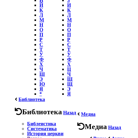
Й
И
К
К
Л
Л
М
М
Н
Н
О
О
П
П
Р
Р
С
С
Т
Т
У
У
Ф
Ф
Х
Х
Ч
Ц
Ш
Ч
Э
Ш
Ю
Щ
Я
Э
*
Я
Библиотека
Библиотека
Назад
Медиа
Библеистика
Медиа
Назад
Систематика
История церкви