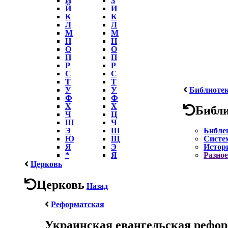
Й
И
К
К
Л
Л
М
М
Н
Н
О
О
П
П
Р
Р
С
С
Т
Т
У
У
Библиоте
Ф
Ф
Х
Х
Библ
Ч
Ц
Ш
Ч
Э
Ш
Библе
Ю
Щ
Систе
Я
Э
Истор
*
Я
Разное
Церковь
Церковь
Назад
Реформатская
Украинская евангельская рефор