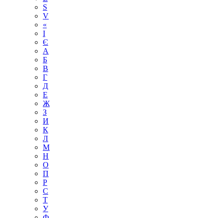
S
V
«
І
Є
А
Б
В
Г
Д
Е
Ж
З
И
К
Л
М
Н
О
П
Р
С
Т
У
Ф