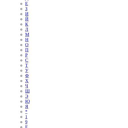
Е
З
И
Й
К
Л
М
Н
О
П
Р
С
Т
У
Ф
Х
Ч
Ш
Э
Ю
Я
*
1
9
E