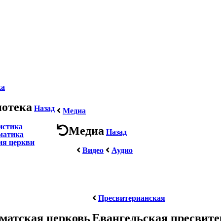
ка
иотека
Назад
Медиа
истика
Медиа
Назад
матика
ия церкви
Видео
Аудио
Пресвитерианская
матская церковь
Евангельская пресвит