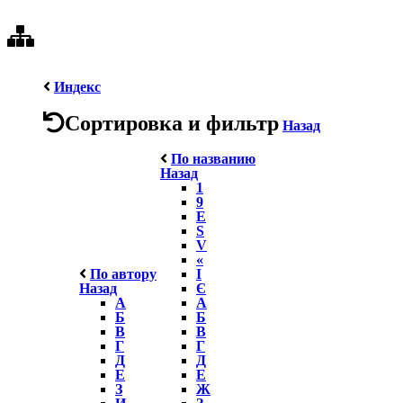
Индекс
Сортировка и фильтр
Назад
По названию
Назад
1
9
E
S
V
«
По автору
І
Назад
Є
А
А
Б
Б
В
В
Г
Г
Д
Д
Е
Е
З
Ж
И
З