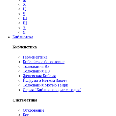
Х
Ц
Ч
Ш
Щ
Э
Я
Библиотека
Библеистика
Герменевтика
Библейское богословие
Толкования ВЗ
Толкования НЗ
Женевская Библия
Й.Даума о Ветхом Завете
Толкования Мэтью Генри
Серия "Библия говорит сегодня"
Систематика
Откровение
Бог