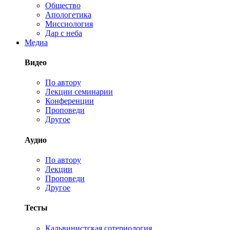
Общество
Апологетика
Миссиология
Дар с неба
Медиа
Видео
По автору
Лекции семинарии
Конференции
Проповеди
Другое
Аудио
По автору
Лекции
Проповеди
Другое
Тесты
Кальвинистская сотериология