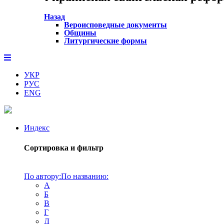
Назад
Вероисповедные документы
Общины
Литургические формы
УКР
РУС
ENG
Индекс
Сортировка и фильтр
По автору:
По названию:
А
Б
В
Г
Д