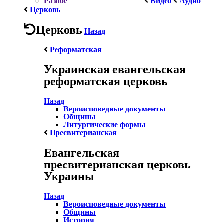
Разное
Видео
Аудио
Церковь
Церковь
Назад
Реформатская
Украинская евангельская
реформатская церковь
Назад
Вероисповедные документы
Общины
Литургические формы
Пресвитерианская
Евангельская
пресвитерианская церковь
Украины
Назад
Вероисповедные документы
Общины
История