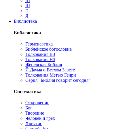
Ш
Щ
Э
Я
Библиотека
Библеистика
Герменевтика
Библейское богословие
Толкования ВЗ
Толкования НЗ
Женевская Библия
Й.Даума о Ветхом Завете
Толкования Мэтью Генри
Серия "Библия говорит сегодня"
Систематика
Откровение
Бог
Творение
Человек и грех
Христос
Святой Дух