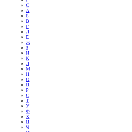
Є
А
Б
В
Г
Д
Е
Ж
З
И
К
Л
М
Н
О
П
Р
С
Т
У
Ф
Х
Ц
Ч