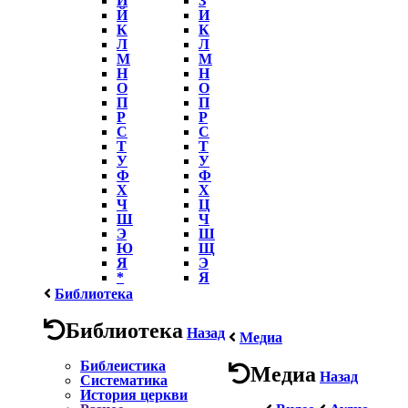
Й
И
К
К
Л
Л
М
М
Н
Н
О
О
П
П
Р
Р
С
С
Т
Т
У
У
Ф
Ф
Х
Х
Ч
Ц
Ш
Ч
Э
Ш
Ю
Щ
Я
Э
*
Я
Библиотека
Библиотека
Назад
Медиа
Библеистика
Медиа
Назад
Систематика
История церкви