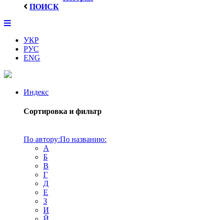
ПОИСК
УКР
РУС
ENG
Индекс
Сортировка и фильтр
По автору:
По названию:
А
Б
В
Г
Д
Е
З
И
Й