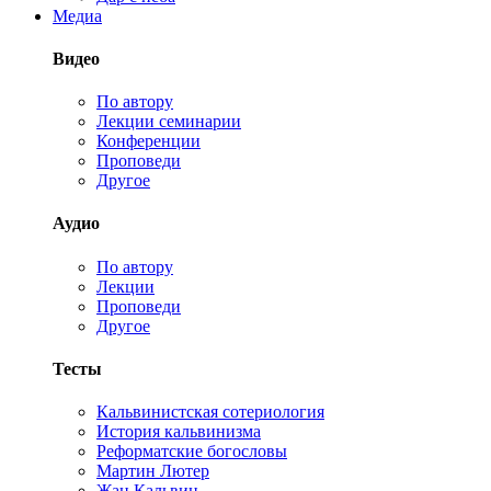
Медиа
Видео
По автору
Лекции семинарии
Конференции
Проповеди
Другое
Аудио
По автору
Лекции
Проповеди
Другое
Тесты
Кальвинистская сотериология
История кальвинизма
Реформатские богословы
Мартин Лютер
Жан Кальвин