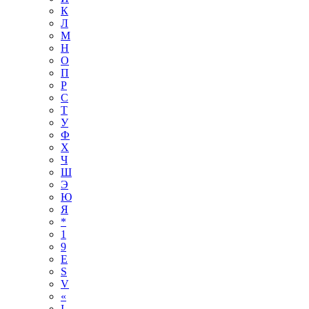
К
Л
М
Н
О
П
Р
С
Т
У
Ф
Х
Ч
Ш
Э
Ю
Я
*
1
9
E
S
V
«
І