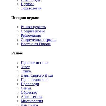
Церковь
Эсхатология
История церкви
Ранняя церковь
Средневековье
Реформация
Современная церковь
Восточная Европа
Разное
Простые истины
Завет
Этика
Дары Святого Духа
Проповедование
Проповеди
Семья
Общество
Апологетика
Миссиология
Дар с неба