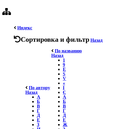
Индекс
Сортировка и фильтр
Назад
По названию
Назад
1
9
E
S
V
«
По автору
І
Назад
Є
А
А
Б
Б
В
В
Г
Г
Д
Д
Е
Е
З
Ж
И
З