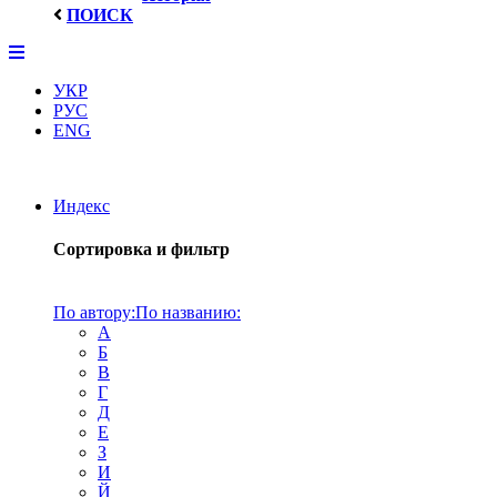
ПОИСК
УКР
РУС
ENG
Индекс
Сортировка и фильтр
По автору:
По названию:
А
Б
В
Г
Д
Е
З
И
Й