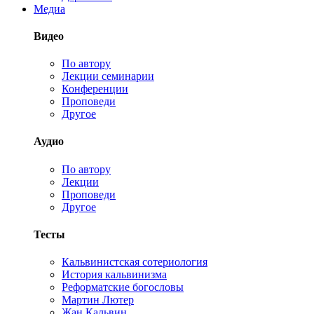
Медиа
Видео
По автору
Лекции семинарии
Конференции
Проповеди
Другое
Аудио
По автору
Лекции
Проповеди
Другое
Тесты
Кальвинистская сотериология
История кальвинизма
Реформатские богословы
Мартин Лютер
Жан Кальвин