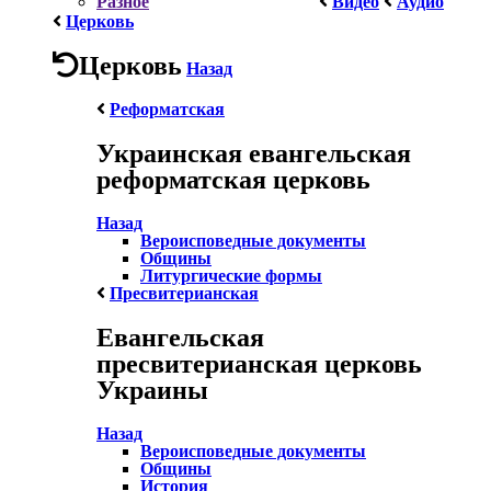
Разное
Видео
Аудио
Церковь
Церковь
Назад
Реформатская
Украинская евангельская
реформатская церковь
Назад
Вероисповедные документы
Общины
Литургические формы
Пресвитерианская
Евангельская
пресвитерианская церковь
Украины
Назад
Вероисповедные документы
Общины
История