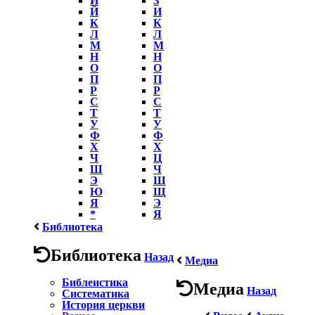
Й
И
К
К
Л
Л
М
М
Н
Н
О
О
П
П
Р
Р
С
С
Т
Т
У
У
Ф
Ф
Х
Х
Ч
Ц
Ш
Ч
Э
Ш
Ю
Щ
Я
Э
*
Я
Библиотека
Библиотека
Назад
Медиа
Библеистика
Медиа
Назад
Систематика
История церкви