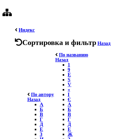
Индекс
Сортировка и фильтр
Назад
По названию
Назад
1
9
E
S
V
«
По автору
І
Назад
Є
А
А
Б
Б
В
В
Г
Г
Д
Д
Е
Е
З
Ж
И
З