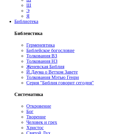
Щ
Э
Я
Библиотека
Библеистика
Герменевтика
Библейское богословие
Толкования ВЗ
Толкования НЗ
Женевская Библия
Й.Даума о Ветхом Завете
Толкования Мэтью Генри
Серия "Библия говорит сегодня"
Систематика
Откровение
Бог
Творение
Человек и грех
Христос
Святой Дух