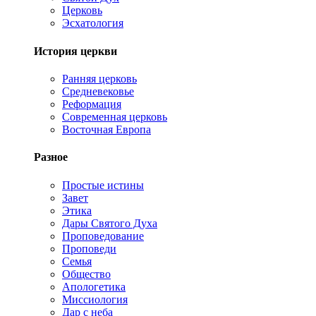
Церковь
Эсхатология
История церкви
Ранняя церковь
Средневековье
Реформация
Современная церковь
Восточная Европа
Разное
Простые истины
Завет
Этика
Дары Святого Духа
Проповедование
Проповеди
Семья
Общество
Апологетика
Миссиология
Дар с неба