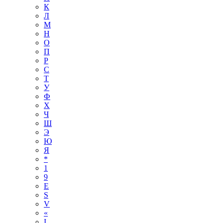
К
Л
М
Н
О
П
Р
С
Т
У
Ф
Х
Ч
Ш
Э
Ю
Я
*
1
9
E
S
V
«
І