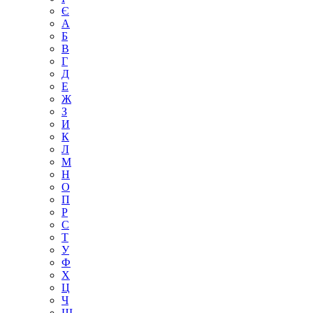
Є
А
Б
В
Г
Д
Е
Ж
З
И
К
Л
М
Н
О
П
Р
С
Т
У
Ф
Х
Ц
Ч
Ш