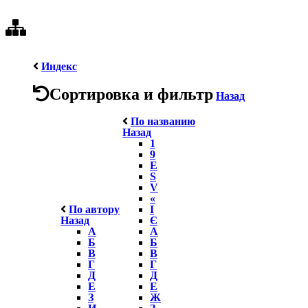
Индекс
Сортировка и фильтр
Назад
По названию
Назад
1
9
E
S
V
«
По автору
І
Назад
Є
А
А
Б
Б
В
В
Г
Г
Д
Д
Е
Е
З
Ж
И
З