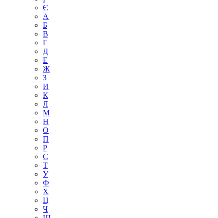
Є
А
Б
В
Г
Д
Е
Ж
З
И
К
Л
М
Н
О
П
Р
С
Т
У
Ф
Х
Ц
Ч
Ш