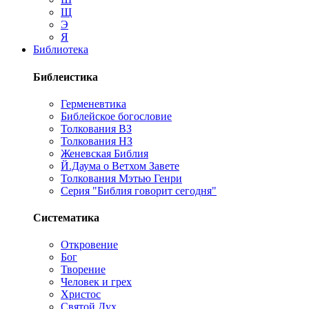
Щ
Э
Я
Библиотека
Библеистика
Герменевтика
Библейское богословие
Толкования ВЗ
Толкования НЗ
Женевская Библия
Й.Даума о Ветхом Завете
Толкования Мэтью Генри
Серия "Библия говорит сегодня"
Систематика
Откровение
Бог
Творение
Человек и грех
Христос
Святой Дух