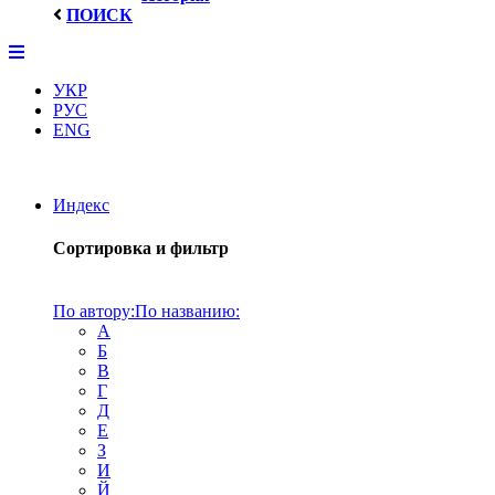
ПОИСК
УКР
РУС
ENG
Индекс
Сортировка и фильтр
По автору:
По названию:
А
Б
В
Г
Д
Е
З
И
Й