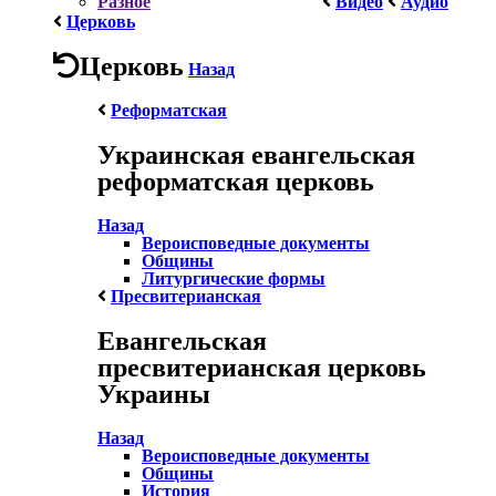
Разное
Видео
Аудио
Церковь
Церковь
Назад
Реформатская
Украинская евангельская
реформатская церковь
Назад
Вероисповедные документы
Общины
Литургические формы
Пресвитерианская
Евангельская
пресвитерианская церковь
Украины
Назад
Вероисповедные документы
Общины
История