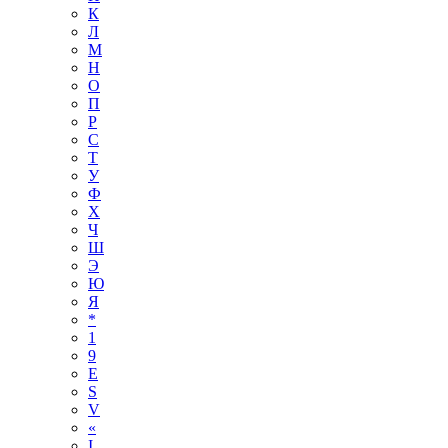
К
Л
М
Н
О
П
Р
С
Т
У
Ф
Х
Ч
Ш
Э
Ю
Я
*
1
9
E
S
V
«
І