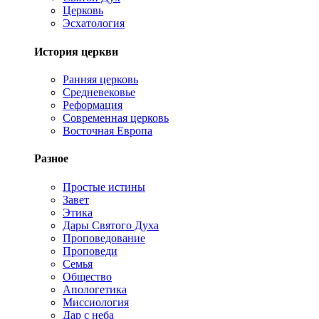
Церковь
Эсхатология
История церкви
Ранняя церковь
Средневековье
Реформация
Современная церковь
Восточная Европа
Разное
Простые истины
Завет
Этика
Дары Святого Духа
Проповедование
Проповеди
Семья
Общество
Апологетика
Миссиология
Дар с неба