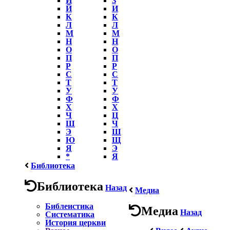
Й
И
К
К
Л
Л
М
М
Н
Н
О
О
П
П
Р
Р
С
С
Т
Т
У
У
Ф
Ф
Х
Х
Ч
Ц
Ш
Ч
Э
Ш
Ю
Щ
Я
Э
*
Я
Библиотека
Библиотека
Назад
Медиа
Библеистика
Медиа
Назад
Систематика
История церкви