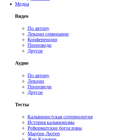
Медиа
Видео
По автору
Лекции семинарии
Конференции
Проповеди
Другое
Аудио
По автору
Лекции
Проповеди
Другое
Тесты
Кальвинистская сотериология
История кальвинизма
Реформатские богословы
Мартин Лютер
Жан Кальвин