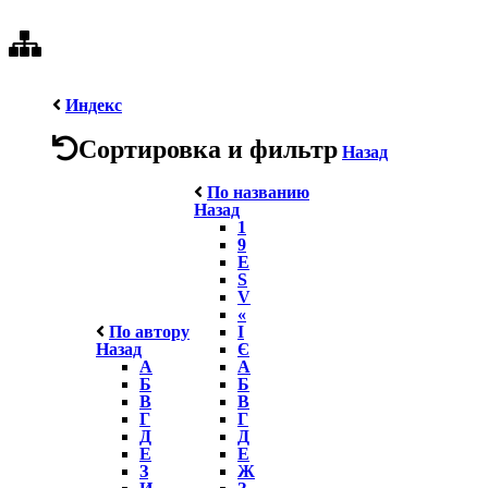
Индекс
Сортировка и фильтр
Назад
По названию
Назад
1
9
E
S
V
«
По автору
І
Назад
Є
А
А
Б
Б
В
В
Г
Г
Д
Д
Е
Е
З
Ж
И
З