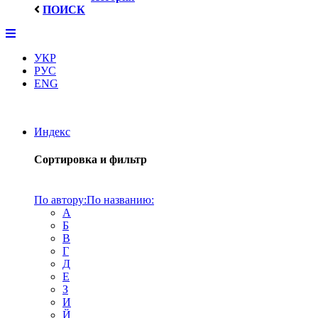
ПОИСК
УКР
РУС
ENG
Индекс
Сортировка и фильтр
По автору:
По названию:
А
Б
В
Г
Д
Е
З
И
Й