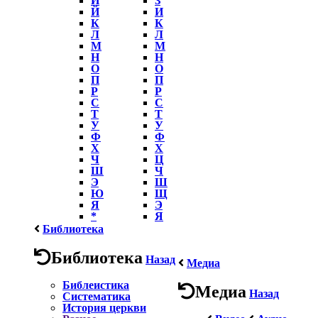
Й
И
К
К
Л
Л
М
М
Н
Н
О
О
П
П
Р
Р
С
С
Т
Т
У
У
Ф
Ф
Х
Х
Ч
Ц
Ш
Ч
Э
Ш
Ю
Щ
Я
Э
*
Я
Библиотека
Библиотека
Назад
Медиа
Библеистика
Медиа
Назад
Систематика
История церкви