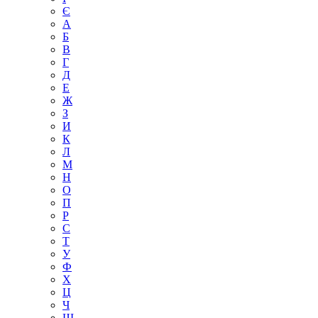
Є
А
Б
В
Г
Д
Е
Ж
З
И
К
Л
М
Н
О
П
Р
С
Т
У
Ф
Х
Ц
Ч
Ш