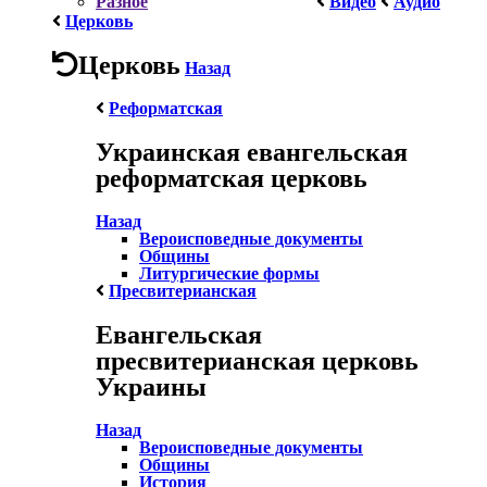
Разное
Видео
Аудио
Церковь
Церковь
Назад
Реформатская
Украинская евангельская
реформатская церковь
Назад
Вероисповедные документы
Общины
Литургические формы
Пресвитерианская
Евангельская
пресвитерианская церковь
Украины
Назад
Вероисповедные документы
Общины
История