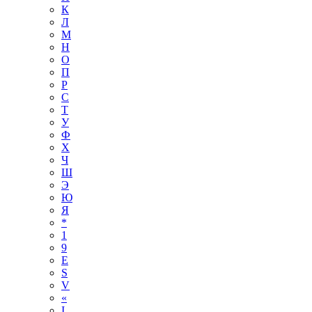
К
Л
М
Н
О
П
Р
С
Т
У
Ф
Х
Ч
Ш
Э
Ю
Я
*
1
9
E
S
V
«
І