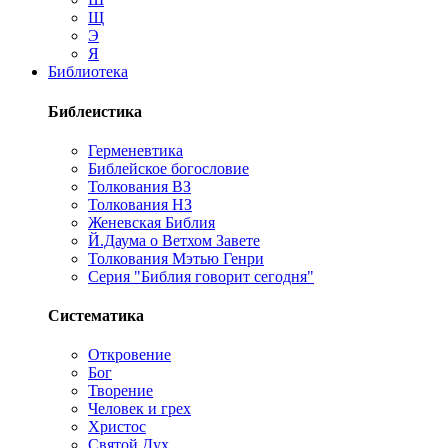
Щ
Э
Я
Библиотека
Библеистика
Герменевтика
Библейское богословие
Толкования ВЗ
Толкования НЗ
Женевская Библия
Й.Даума о Ветхом Завете
Толкования Мэтью Генри
Серия "Библия говорит сегодня"
Систематика
Откровение
Бог
Творение
Человек и грех
Христос
Святой Дух