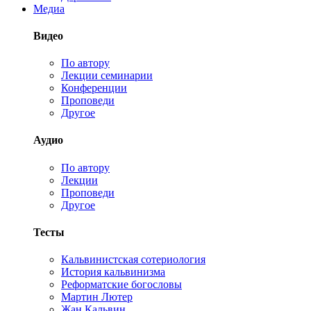
Медиа
Видео
По автору
Лекции семинарии
Конференции
Проповеди
Другое
Аудио
По автору
Лекции
Проповеди
Другое
Тесты
Кальвинистская сотериология
История кальвинизма
Реформатские богословы
Мартин Лютер
Жан Кальвин