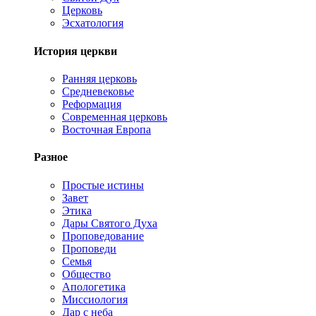
Церковь
Эсхатология
История церкви
Ранняя церковь
Средневековье
Реформация
Современная церковь
Восточная Европа
Разное
Простые истины
Завет
Этика
Дары Святого Духа
Проповедование
Проповеди
Семья
Общество
Апологетика
Миссиология
Дар с неба