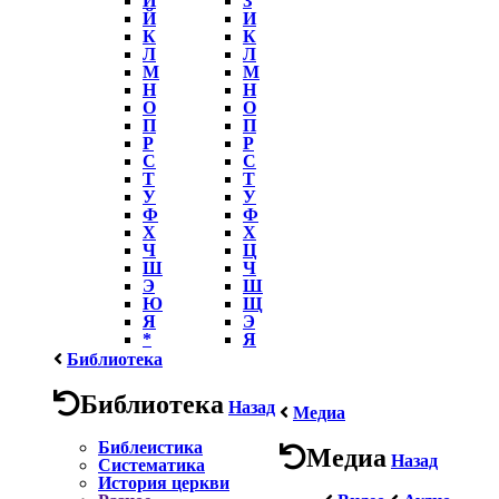
Й
И
К
К
Л
Л
М
М
Н
Н
О
О
П
П
Р
Р
С
С
Т
Т
У
У
Ф
Ф
Х
Х
Ч
Ц
Ш
Ч
Э
Ш
Ю
Щ
Я
Э
*
Я
Библиотека
Библиотека
Назад
Медиа
Библеистика
Медиа
Назад
Систематика
История церкви