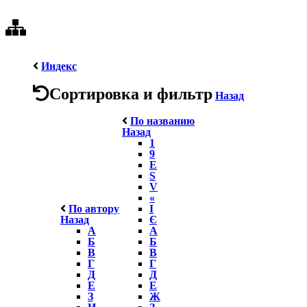
Индекс
Сортировка и фильтр
Назад
По названию
Назад
1
9
E
S
V
«
По автору
І
Назад
Є
А
А
Б
Б
В
В
Г
Г
Д
Д
Е
Е
З
Ж
И
З