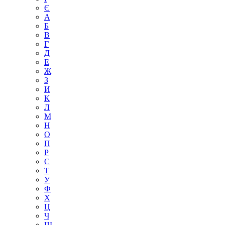
Є
А
Б
В
Г
Д
Е
Ж
З
И
К
Л
М
Н
О
П
Р
С
Т
У
Ф
Х
Ц
Ч
Ш