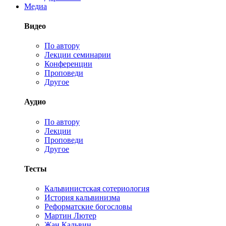
Медиа
Видео
По автору
Лекции семинарии
Конференции
Проповеди
Другое
Аудио
По автору
Лекции
Проповеди
Другое
Тесты
Кальвинистская сотериология
История кальвинизма
Реформатские богословы
Мартин Лютер
Жан Кальвин