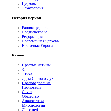
Церковь
Эсхатология
История церкви
Ранняя церковь
Средневековье
Реформация
Современная церковь
Восточная Европа
Разное
Простые истины
Завет
Этика
Дары Святого Духа
Проповедование
Проповеди
Семья
Общество
Апологетика
Миссиология
Дар с неба