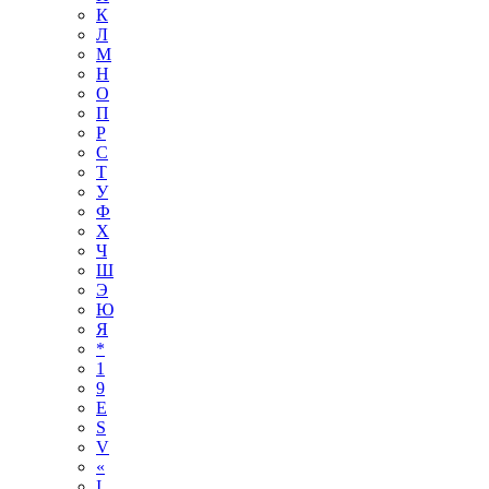
К
Л
М
Н
О
П
Р
С
Т
У
Ф
Х
Ч
Ш
Э
Ю
Я
*
1
9
E
S
V
«
І