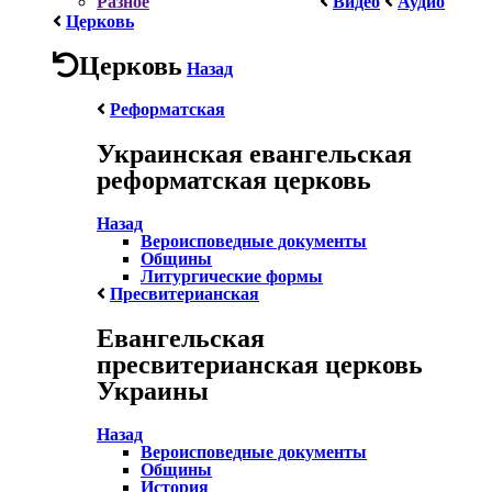
Разное
Видео
Аудио
Церковь
Церковь
Назад
Реформатская
Украинская евангельская
реформатская церковь
Назад
Вероисповедные документы
Общины
Литургические формы
Пресвитерианская
Евангельская
пресвитерианская церковь
Украины
Назад
Вероисповедные документы
Общины
История