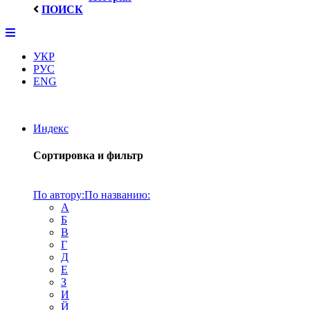
ПОИСК
УКР
РУС
ENG
Индекс
Сортировка и фильтр
По автору:
По названию:
А
Б
В
Г
Д
Е
З
И
Й