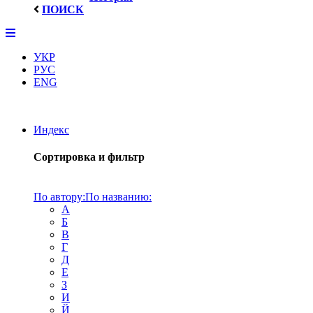
ПОИСК
УКР
РУС
ENG
Индекс
Сортировка и фильтр
По автору:
По названию:
А
Б
В
Г
Д
Е
З
И
Й