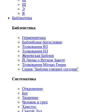
Щ
Э
Я
Библиотека
Библеистика
Герменевтика
Библейское богословие
Толкования ВЗ
Толкования НЗ
Женевская Библия
Й.Даума о Ветхом Завете
Толкования Мэтью Генри
Серия "Библия говорит сегодня"
Систематика
Откровение
Бог
Творение
Человек и грех
Христос
Святой Дух