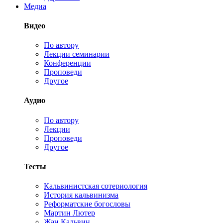
Медиа
Видео
По автору
Лекции семинарии
Конференции
Проповеди
Другое
Аудио
По автору
Лекции
Проповеди
Другое
Тесты
Кальвинистская сотериология
История кальвинизма
Реформатские богословы
Мартин Лютер
Жан Кальвин