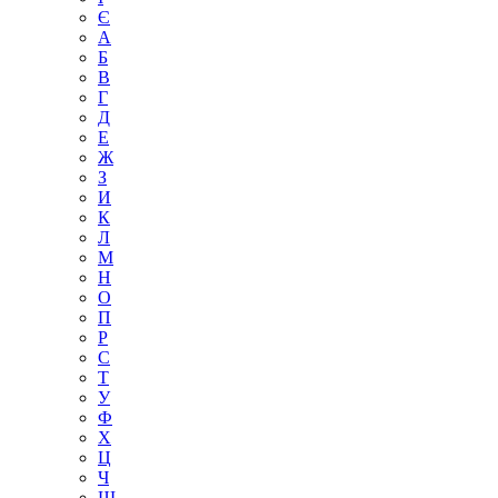
Є
А
Б
В
Г
Д
Е
Ж
З
И
К
Л
М
Н
О
П
Р
С
Т
У
Ф
Х
Ц
Ч
Ш