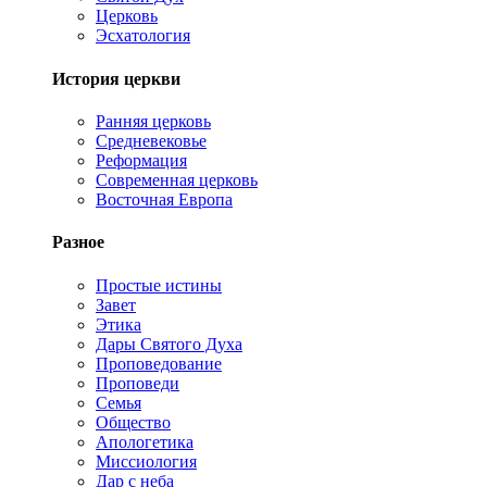
Церковь
Эсхатология
История церкви
Ранняя церковь
Средневековье
Реформация
Современная церковь
Восточная Европа
Разное
Простые истины
Завет
Этика
Дары Святого Духа
Проповедование
Проповеди
Семья
Общество
Апологетика
Миссиология
Дар с неба