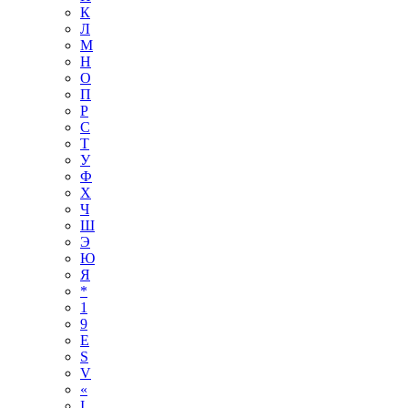
К
Л
М
Н
О
П
Р
С
Т
У
Ф
Х
Ч
Ш
Э
Ю
Я
*
1
9
E
S
V
«
І