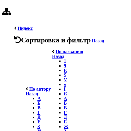
Индекс
Сортировка и фильтр
Назад
По названию
Назад
1
9
E
S
V
«
По автору
І
Назад
Є
А
А
Б
Б
В
В
Г
Г
Д
Д
Е
Е
З
Ж
И
З