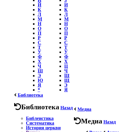
Й
И
К
К
Л
Л
М
М
Н
Н
О
О
П
П
Р
Р
С
С
Т
Т
У
У
Ф
Ф
Х
Х
Ч
Ц
Ш
Ч
Э
Ш
Ю
Щ
Я
Э
*
Я
Библиотека
Библиотека
Назад
Медиа
Библеистика
Медиа
Назад
Систематика
История церкви