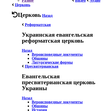
Разное
Видео
Аудио
Церковь
Церковь
Назад
Реформатская
Украинская евангельская
реформатская церковь
Назад
Вероисповедные документы
Общины
Литургические формы
Пресвитерианская
Евангельская
пресвитерианская церковь
Украины
Назад
Вероисповедные документы
Общины
История