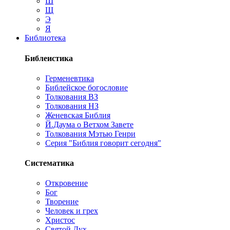
Ш
Щ
Э
Я
Библиотека
Библеистика
Герменевтика
Библейское богословие
Толкования ВЗ
Толкования НЗ
Женевская Библия
Й.Даума о Ветхом Завете
Толкования Мэтью Генри
Серия "Библия говорит сегодня"
Систематика
Откровение
Бог
Творение
Человек и грех
Христос
Святой Дух