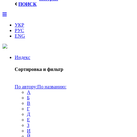
ПОИСК
УКР
РУС
ENG
Индекс
Сортировка и фильтр
По автору:
По названию:
А
Б
В
Г
Д
Е
З
И
Й