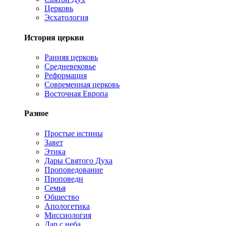
Церковь
Эсхатология
История церкви
Ранняя церковь
Средневековье
Реформация
Современная церковь
Восточная Европа
Разное
Простые истины
Завет
Этика
Дары Святого Духа
Проповедование
Проповеди
Семья
Общество
Апологетика
Миссиология
Дар с неба