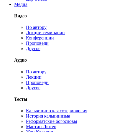
Медиа
Видео
По автору
Лекции семинарии
Конференции
Проповеди
Другое
Аудио
По автору
Лекции
Проповеди
Другое
Тесты
Кальвинистская сотериология
История кальвинизма
Реформатские богословы
Мартин Лютер
Жан Кальвин