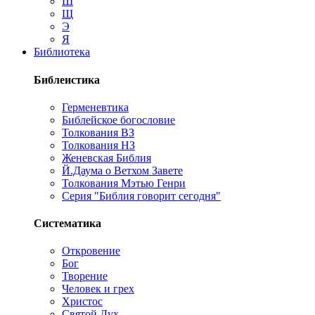
Ш
Щ
Э
Я
Библиотека
Библеистика
Герменевтика
Библейское богословие
Толкования ВЗ
Толкования НЗ
Женевская Библия
Й.Даума о Ветхом Завете
Толкования Мэтью Генри
Серия "Библия говорит сегодня"
Систематика
Откровение
Бог
Творение
Человек и грех
Христос
Святой Дух