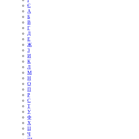
Є
А
Б
В
Г
Д
Е
Ж
З
И
К
Л
М
Н
О
П
Р
С
Т
У
Ф
Х
Ц
Ч