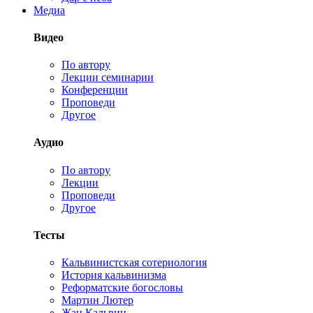
Медиа
Видео
По автору
Лекции семинарии
Конференции
Проповеди
Другое
Аудио
По автору
Лекции
Проповеди
Другое
Тесты
Кальвинистская сотериология
История кальвинизма
Реформатские богословы
Мартин Лютер
Жан Кальвин