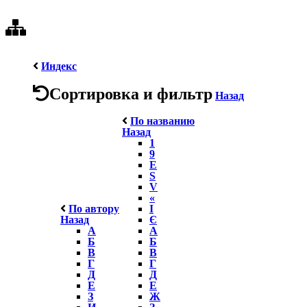
Индекс
Сортировка и фильтр
Назад
По названию
Назад
1
9
E
S
V
«
По автору
І
Назад
Є
А
А
Б
Б
В
В
Г
Г
Д
Д
Е
Е
З
Ж
И
З