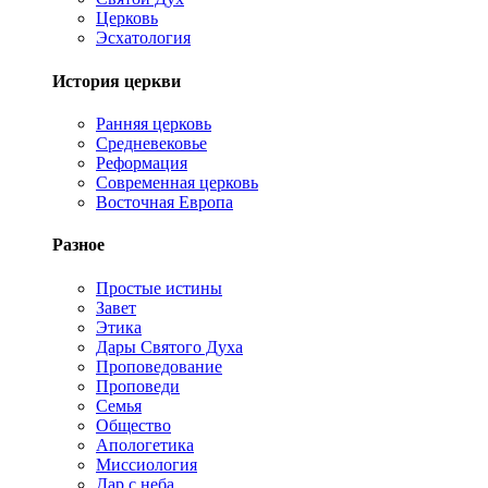
Церковь
Эсхатология
История церкви
Ранняя церковь
Средневековье
Реформация
Современная церковь
Восточная Европа
Разное
Простые истины
Завет
Этика
Дары Святого Духа
Проповедование
Проповеди
Семья
Общество
Апологетика
Миссиология
Дар с неба