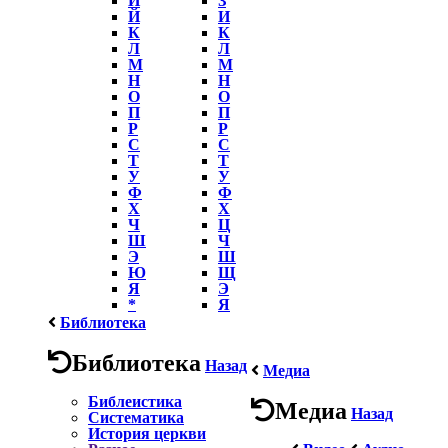
Й
И
К
К
Л
Л
М
М
Н
Н
О
О
П
П
Р
Р
С
С
Т
Т
У
У
Ф
Ф
Х
Х
Ч
Ц
Ш
Ч
Э
Ш
Ю
Щ
Я
Э
*
Я
Библиотека
Библиотека
Назад
Медиа
Библеистика
Медиа
Назад
Систематика
История церкви