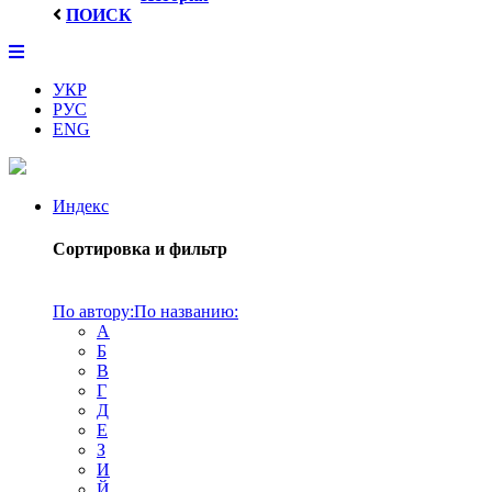
ПОИСК
УКР
РУС
ENG
Индекс
Сортировка и фильтр
По автору:
По названию:
А
Б
В
Г
Д
Е
З
И
Й