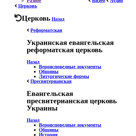
Разное
Видео
Аудио
Церковь
Церковь
Назад
Реформатская
Украинская евангельская
реформатская церковь
Назад
Вероисповедные документы
Общины
Литургические формы
Пресвитерианская
Евангельская
пресвитерианская церковь
Украины
Назад
Вероисповедные документы
Общины
История