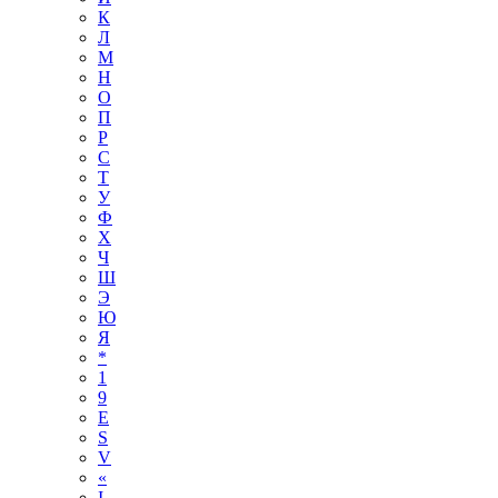
К
Л
М
Н
О
П
Р
С
Т
У
Ф
Х
Ч
Ш
Э
Ю
Я
*
1
9
E
S
V
«
І