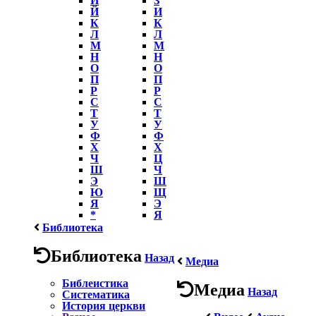
Й
И
К
К
Л
Л
М
М
Н
Н
О
О
П
П
Р
Р
С
С
Т
Т
У
У
Ф
Ф
Х
Х
Ч
Ц
Ш
Ч
Э
Ш
Ю
Щ
Я
Э
*
Я
Библиотека
Библиотека
Назад
Медиа
Библеистика
Медиа
Назад
Систематика
История церкви