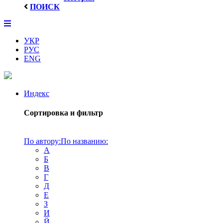
ПОИСК
УКР
РУС
ENG
Индекс
Сортировка и фильтр
По автору:
По названию:
А
Б
В
Г
Д
Е
З
И
Й