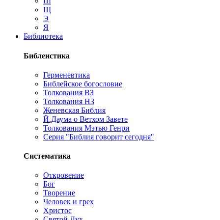
Ш
Щ
Э
Я
Библиотека
Библеистика
Герменевтика
Библейское богословие
Толкования ВЗ
Толкования НЗ
Женевская Библия
Й.Даума о Ветхом Завете
Толкования Мэтью Генри
Серия "Библия говорит сегодня"
Систематика
Откровение
Бог
Творение
Человек и грех
Христос
Святой Дух