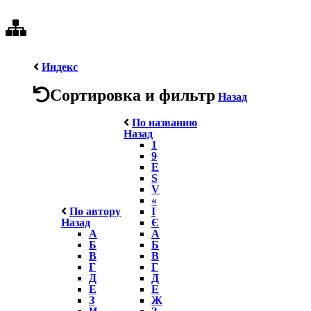
Индекс
Сортировка и фильтр
Назад
По названию
Назад
1
9
E
S
V
«
По автору
І
Назад
Є
А
А
Б
Б
В
В
Г
Г
Д
Д
Е
Е
З
Ж
И
З