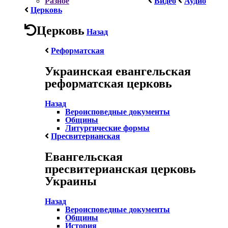
Разное
Видео
Аудио
Церковь
Церковь
Назад
Реформатская
Украинская евангельская
реформатская церковь
Назад
Вероисповедные документы
Общины
Литургические формы
Пресвитерианская
Евангельская
пресвитерианская церковь
Украины
Назад
Вероисповедные документы
Общины
История