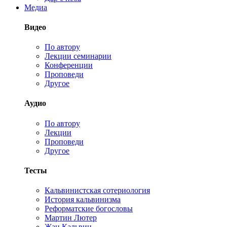
Медиа
Видео
По автору
Лекции семинарии
Конференции
Проповеди
Другое
Аудио
По автору
Лекции
Проповеди
Другое
Тесты
Кальвинистская сотериология
История кальвинизма
Реформатские богословы
Мартин Лютер
Жан Кальвин