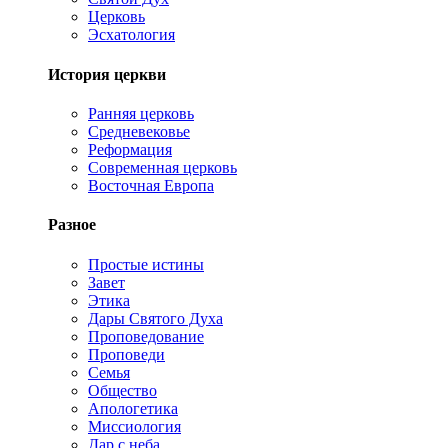
Церковь
Эсхатология
История церкви
Ранняя церковь
Средневековье
Реформация
Современная церковь
Восточная Европа
Разное
Простые истины
Завет
Этика
Дары Святого Духа
Проповедование
Проповеди
Семья
Общество
Апологетика
Миссиология
Дар с неба