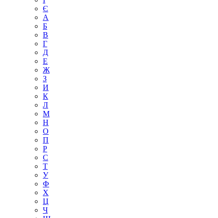
Є
А
Б
В
Г
Д
Е
Ж
З
И
К
Л
М
Н
О
П
Р
С
Т
У
Ф
Х
Ц
Ч