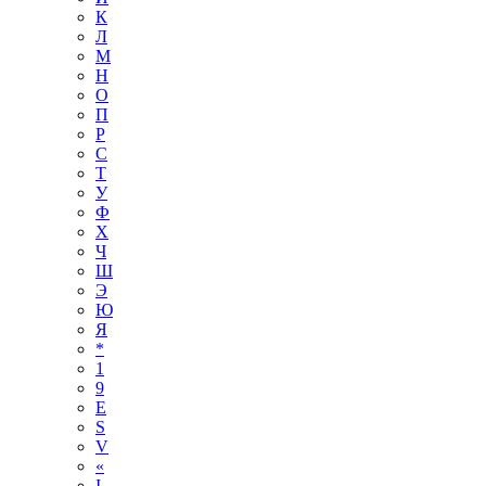
К
Л
М
Н
О
П
Р
С
Т
У
Ф
Х
Ч
Ш
Э
Ю
Я
*
1
9
E
S
V
«
І