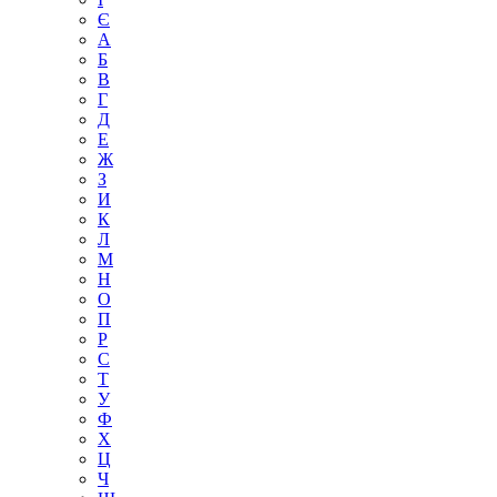
Є
А
Б
В
Г
Д
Е
Ж
З
И
К
Л
М
Н
О
П
Р
С
Т
У
Ф
Х
Ц
Ч