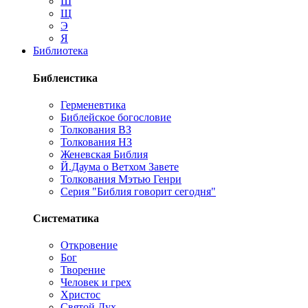
Ш
Щ
Э
Я
Библиотека
Библеистика
Герменевтика
Библейское богословие
Толкования ВЗ
Толкования НЗ
Женевская Библия
Й.Даума о Ветхом Завете
Толкования Мэтью Генри
Серия "Библия говорит сегодня"
Систематика
Откровение
Бог
Творение
Человек и грех
Христос
Святой Дух