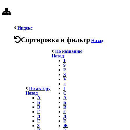
Индекс
Сортировка и фильтр
Назад
По названию
Назад
1
9
E
S
V
«
По автору
І
Назад
Є
А
А
Б
Б
В
В
Г
Г
Д
Д
Е
Е
З
Ж
И
З