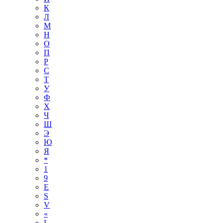
К
Л
М
Н
О
П
Р
С
Т
У
Ф
Х
Ч
Ш
Э
Ю
Я
*
1
9
E
S
V
«
І