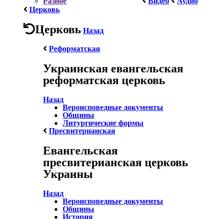
Разное
Видео
Аудио
Церковь
Церковь
Назад
Реформатская
Украинская евангельская
реформатская церковь
Назад
Вероисповедные документы
Общины
Литургические формы
Пресвитерианская
Евангельская
пресвитерианская церковь
Украины
Назад
Вероисповедные документы
Общины
История