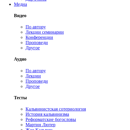
Медиа
Видео
По автору
Лекции семинарии
Конференции
Проповеди
Другое
Аудио
По автору
Лекции
Проповеди
Другое
Тесты
Кальвинистская сотериология
История кальвинизма
Реформатские богословы
Мартин Лютер
Жан Кальвин