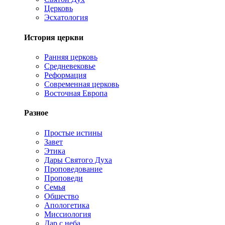
Церковь
Эсхатология
История церкви
Ранняя церковь
Средневековье
Реформация
Современная церковь
Восточная Европа
Разное
Простые истины
Завет
Этика
Дары Святого Духа
Проповедование
Проповеди
Семья
Общество
Апологетика
Миссиология
Дар с неба