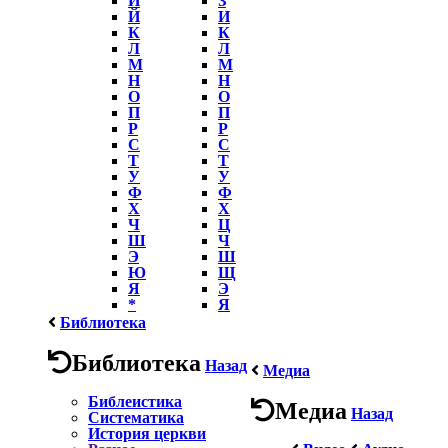
Й
И
К
К
Л
Л
М
М
Н
Н
О
О
П
П
Р
Р
С
С
Т
Т
У
У
Ф
Ф
Х
Х
Ч
Ц
Ш
Ч
Э
Ш
Ю
Щ
Я
Э
*
Я
Библиотека
Библиотека
Назад
Медиа
Библеистика
Медиа
Назад
Систематика
История церкви