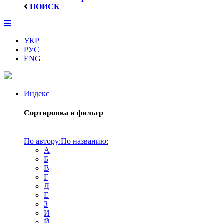
ПОИСК
УКР
РУС
ENG
Индекс
Сортировка и фильтр
По автору:
По названию:
А
Б
В
Г
Д
Е
З
И
Й