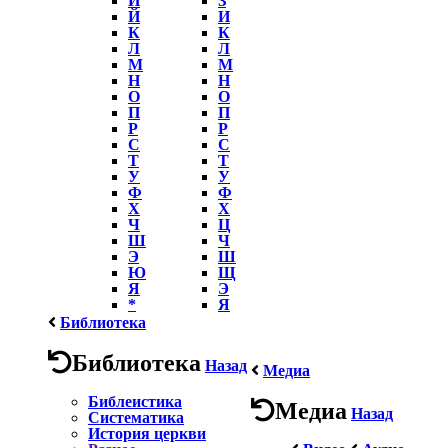
Й
И
К
К
Л
Л
М
М
Н
Н
О
О
П
П
Р
Р
С
С
Т
Т
У
У
Ф
Ф
Х
Х
Ч
Ц
Ш
Ч
Э
Ш
Ю
Щ
Я
Э
*
Я
Библиотека
Библиотека
Назад
Медиа
Библеистика
Медиа
Назад
Систематика
История церкви