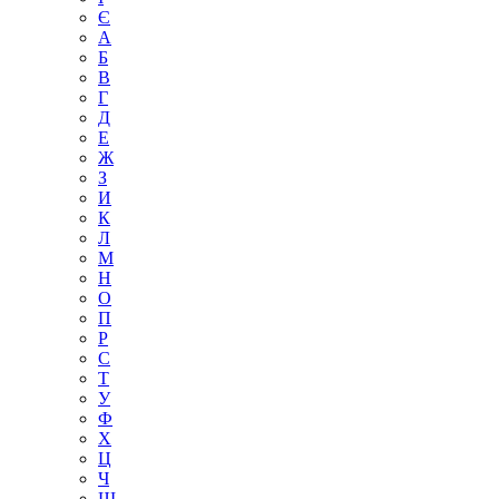
Є
А
Б
В
Г
Д
Е
Ж
З
И
К
Л
М
Н
О
П
Р
С
Т
У
Ф
Х
Ц
Ч
Ш