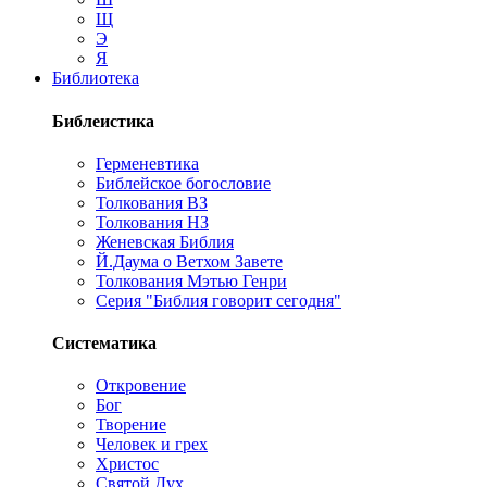
Щ
Э
Я
Библиотека
Библеистика
Герменевтика
Библейское богословие
Толкования ВЗ
Толкования НЗ
Женевская Библия
Й.Даума о Ветхом Завете
Толкования Мэтью Генри
Серия "Библия говорит сегодня"
Систематика
Откровение
Бог
Творение
Человек и грех
Христос
Святой Дух