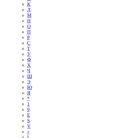
К
Л
М
Н
О
П
Р
С
Т
У
Ф
Х
Ч
Ш
Э
Ю
Я
*
1
9
E
S
V
«
І