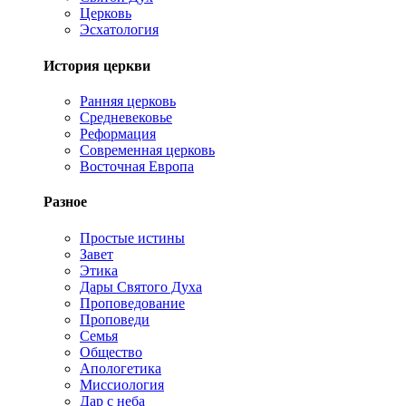
Церковь
Эсхатология
История церкви
Ранняя церковь
Средневековье
Реформация
Современная церковь
Восточная Европа
Разное
Простые истины
Завет
Этика
Дары Святого Духа
Проповедование
Проповеди
Семья
Общество
Апологетика
Миссиология
Дар с неба