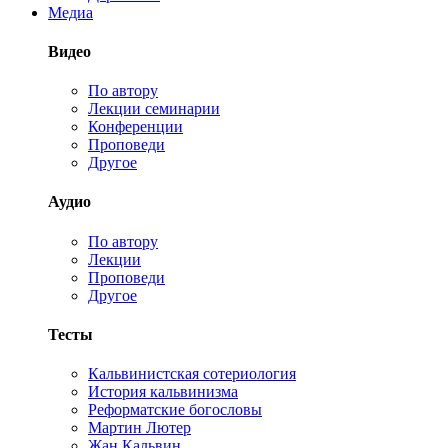
Медиа
Видео
По автору
Лекции семинарии
Конференции
Проповеди
Другое
Аудио
По автору
Лекции
Проповеди
Другое
Тесты
Кальвинистская сотериология
История кальвинизма
Реформатские богословы
Мартин Лютер
Жан Кальвин