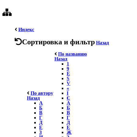
Индекс
Сортировка и фильтр
Назад
По названию
Назад
1
9
E
S
V
«
По автору
І
Назад
Є
А
А
Б
Б
В
В
Г
Г
Д
Д
Е
Е
З
Ж
И
З