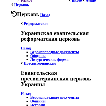
Разное
Видео
Аудио
Церковь
Церковь
Назад
Реформатская
Украинская евангельская
реформатская церковь
Назад
Вероисповедные документы
Общины
Литургические формы
Пресвитерианская
Евангельская
пресвитерианская церковь
Украины
Назад
Вероисповедные документы
Общины
История