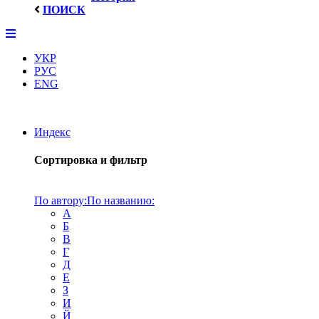
ПОИСК
УКР
РУС
ENG
Индекс
Сортировка и фильтр
По автору:
По названию:
А
Б
В
Г
Д
Е
З
И
Й