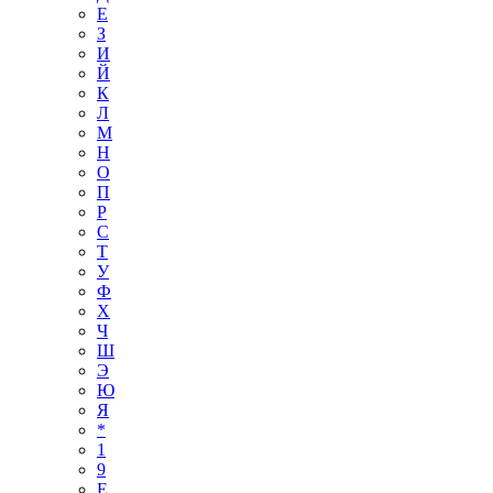
Е
З
И
Й
К
Л
М
Н
О
П
Р
С
Т
У
Ф
Х
Ч
Ш
Э
Ю
Я
*
1
9
E