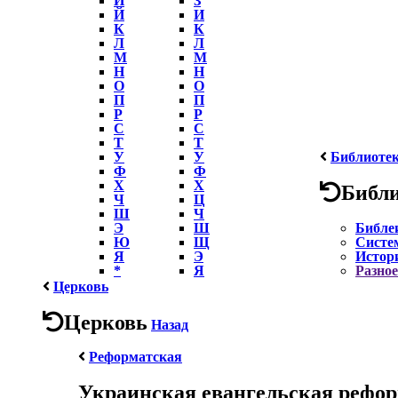
Й
И
К
К
Л
Л
М
М
Н
Н
О
О
П
П
Р
Р
С
С
Т
Т
У
У
Библиоте
Ф
Ф
Х
Х
Библ
Ч
Ц
Ш
Ч
Э
Ш
Библе
Ю
Щ
Систе
Я
Э
Истор
*
Я
Разное
Церковь
Церковь
Назад
Реформатская
Украинская евангельская рефор