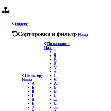
Индекс
Сортировка и фильтр
Назад
По названию
Назад
1
9
E
S
V
«
По автору
І
Назад
Є
А
А
Б
Б
В
В
Г
Г
Д
Д
Е
Е
З
Ж
И
З