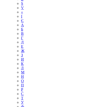
S
V
«
І
Є
А
Б
В
Г
Д
Е
Ж
З
И
К
Л
М
Н
О
П
Р
С
Т
У
Ф