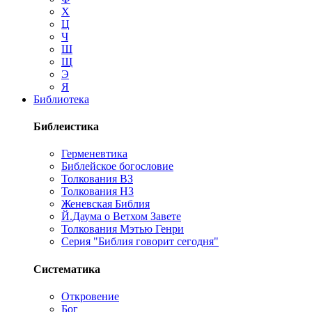
Х
Ц
Ч
Ш
Щ
Э
Я
Библиотека
Библеистика
Герменевтика
Библейское богословие
Толкования ВЗ
Толкования НЗ
Женевская Библия
Й.Даума о Ветхом Завете
Толкования Мэтью Генри
Серия "Библия говорит сегодня"
Систематика
Откровение
Бог