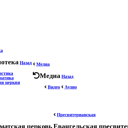
ка
иотека
Назад
Медиа
истика
Медиа
Назад
матика
ия церкви
Видео
Аудио
Пресвитерианская
матская церковь
Евангельская пресвит