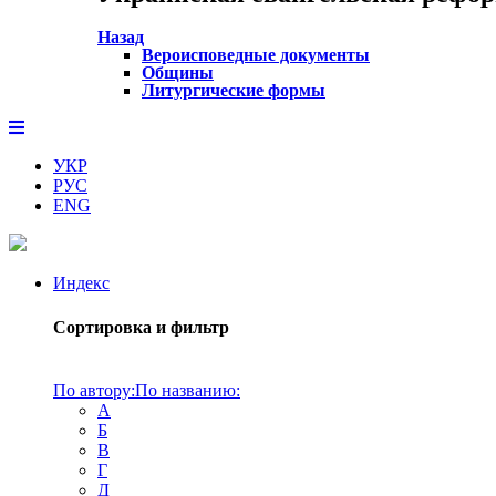
Назад
Вероисповедные документы
Общины
Литургические формы
УКР
РУС
ENG
Индекс
Сортировка и фильтр
По автору:
По названию:
А
Б
В
Г
Д