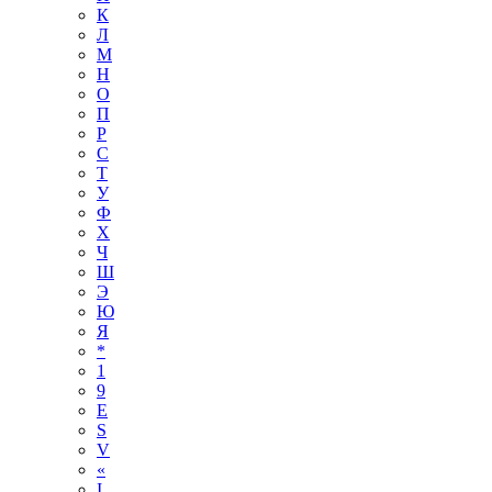
К
Л
М
Н
О
П
Р
С
Т
У
Ф
Х
Ч
Ш
Э
Ю
Я
*
1
9
E
S
V
«
І