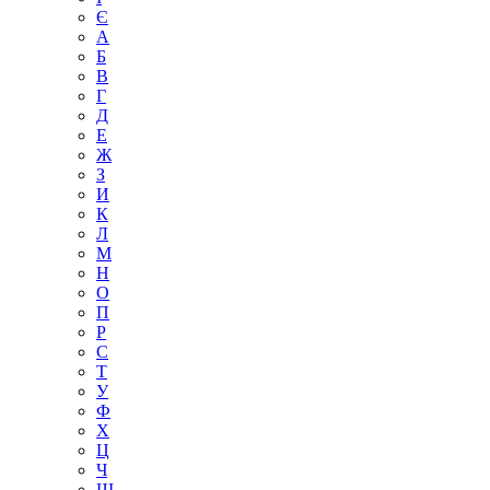
Є
А
Б
В
Г
Д
Е
Ж
З
И
К
Л
М
Н
О
П
Р
С
Т
У
Ф
Х
Ц
Ч
Ш