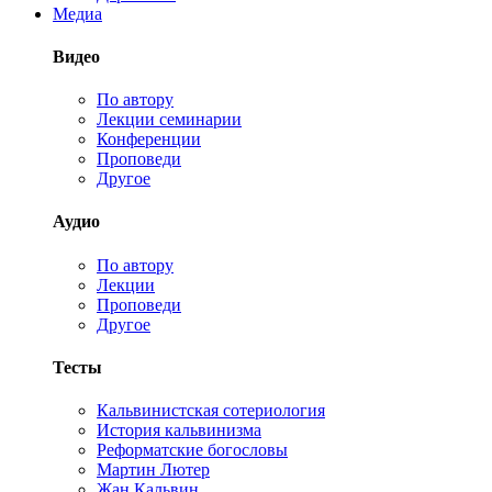
Медиа
Видео
По автору
Лекции семинарии
Конференции
Проповеди
Другое
Аудио
По автору
Лекции
Проповеди
Другое
Тесты
Кальвинистская сотериология
История кальвинизма
Реформатские богословы
Мартин Лютер
Жан Кальвин