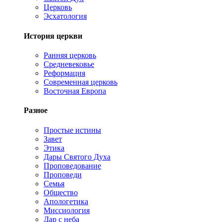
Церковь
Эсхатология
История церкви
Ранняя церковь
Средневековье
Реформация
Современная церковь
Восточная Европа
Разное
Простые истины
Завет
Этика
Дары Святого Духа
Проповедование
Проповеди
Семья
Общество
Апологетика
Миссиология
Дар с неба