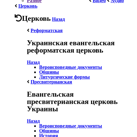
Разное
Видео
Аудио
Церковь
Церковь
Назад
Реформатская
Украинская евангельская
реформатская церковь
Назад
Вероисповедные документы
Общины
Литургические формы
Пресвитерианская
Евангельская
пресвитерианская церковь
Украины
Назад
Вероисповедные документы
Общины
История