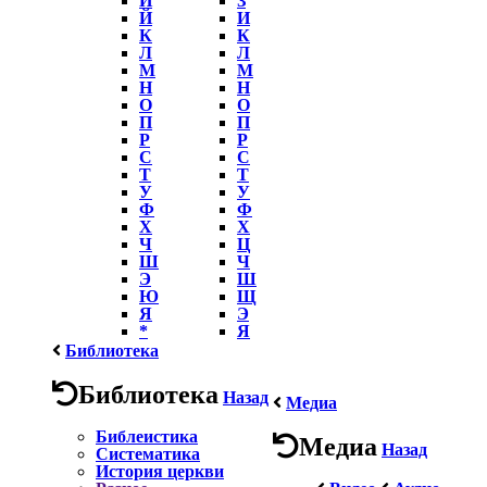
Й
И
К
К
Л
Л
М
М
Н
Н
О
О
П
П
Р
Р
С
С
Т
Т
У
У
Ф
Ф
Х
Х
Ч
Ц
Ш
Ч
Э
Ш
Ю
Щ
Я
Э
*
Я
Библиотека
Библиотека
Назад
Медиа
Библеистика
Медиа
Назад
Систематика
История церкви