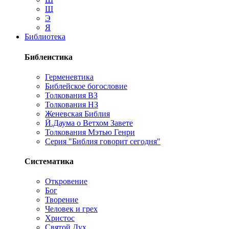
Щ
Э
Я
Библиотека
Библеистика
Герменевтика
Библейское богословие
Толкования ВЗ
Толкования НЗ
Женевская Библия
Й.Даума о Ветхом Завете
Толкования Мэтью Генри
Серия "Библия говорит сегодня"
Систематика
Откровение
Бог
Творение
Человек и грех
Христос
Святой Дух