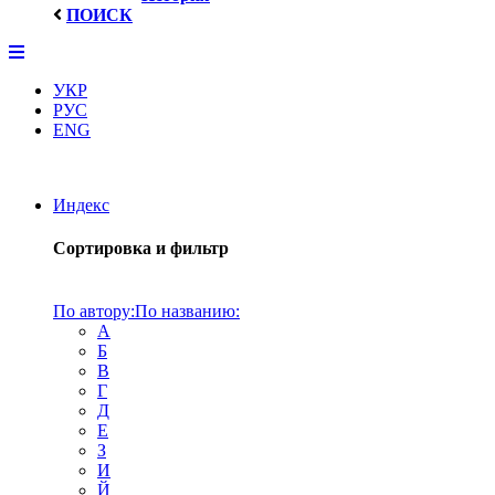
ПОИСК
УКР
РУС
ENG
Индекс
Сортировка и фильтр
По автору:
По названию:
А
Б
В
Г
Д
Е
З
И
Й