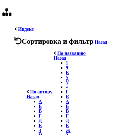
Индекс
Сортировка и фильтр
Назад
По названию
Назад
1
9
E
S
V
«
По автору
І
Назад
Є
А
А
Б
Б
В
В
Г
Г
Д
Д
Е
Е
З
Ж
И
З