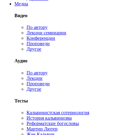
Медиа
Видео
По автору
Лекции семинарии
Конференции
Проповеди
Другое
Аудио
По автору
Лекции
Проповеди
Другое
Тесты
Кальвинистская сотериология
История кальвинизма
Реформатские богословы
Мартин Лютер
Жан Кальвин