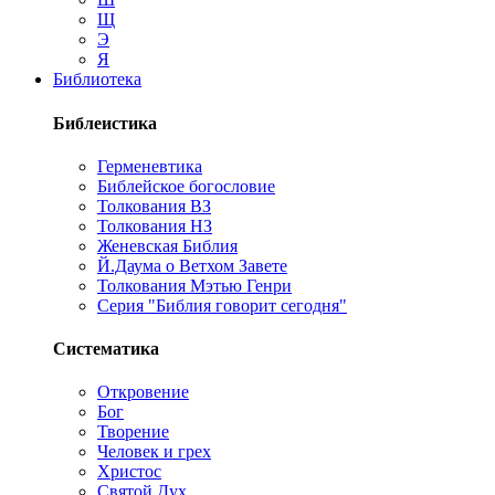
Щ
Э
Я
Библиотека
Библеистика
Герменевтика
Библейское богословие
Толкования ВЗ
Толкования НЗ
Женевская Библия
Й.Даума о Ветхом Завете
Толкования Мэтью Генри
Серия "Библия говорит сегодня"
Систематика
Откровение
Бог
Творение
Человек и грех
Христос
Святой Дух