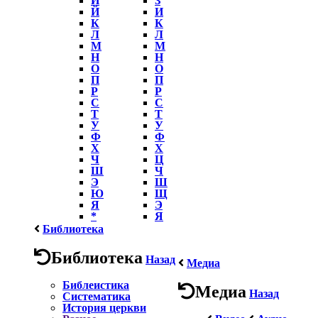
Й
И
К
К
Л
Л
М
М
Н
Н
О
О
П
П
Р
Р
С
С
Т
Т
У
У
Ф
Ф
Х
Х
Ч
Ц
Ш
Ч
Э
Ш
Ю
Щ
Я
Э
*
Я
Библиотека
Библиотека
Назад
Медиа
Библеистика
Медиа
Назад
Систематика
История церкви