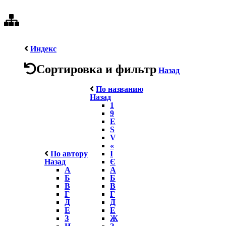
Индекс
Сортировка и фильтр
Назад
По названию
Назад
1
9
E
S
V
«
По автору
І
Назад
Є
А
А
Б
Б
В
В
Г
Г
Д
Д
Е
Е
З
Ж
И
З