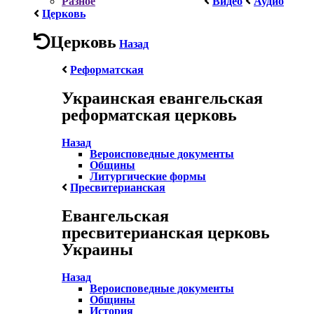
Разное
Видео
Аудио
Церковь
Церковь
Назад
Реформатская
Украинская евангельская
реформатская церковь
Назад
Вероисповедные документы
Общины
Литургические формы
Пресвитерианская
Евангельская
пресвитерианская церковь
Украины
Назад
Вероисповедные документы
Общины
История