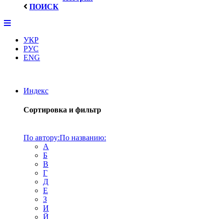
ПОИСК
УКР
РУС
ENG
Индекс
Сортировка и фильтр
По автору:
По названию:
А
Б
В
Г
Д
Е
З
И
Й