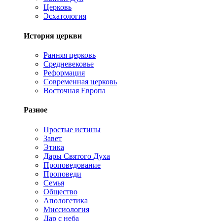
Церковь
Эсхатология
История церкви
Ранняя церковь
Средневековье
Реформация
Современная церковь
Восточная Европа
Разное
Простые истины
Завет
Этика
Дары Святого Духа
Проповедование
Проповеди
Семья
Общество
Апологетика
Миссиология
Дар с неба