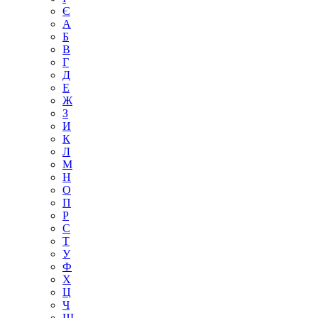
Є
А
Б
В
Г
Д
Е
Ж
З
И
К
Л
М
Н
О
П
Р
С
Т
У
Ф
Х
Ц
Ч
Ш