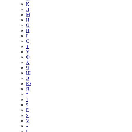
К
Л
М
Н
О
П
Р
С
Т
У
Ф
Х
Ч
Ш
Э
Ю
Я
*
1
9
E
S
V
«
І