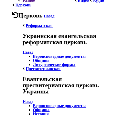
Разное
Видео
Аудио
Церковь
Церковь
Назад
Реформатская
Украинская евангельская
реформатская церковь
Назад
Вероисповедные документы
Общины
Литургические формы
Пресвитерианская
Евангельская
пресвитерианская церковь
Украины
Назад
Вероисповедные документы
Общины
История