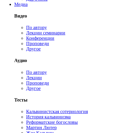
Медиа
Видео
По автору
Лекции семинарии
Конференции
Проповеди
Другое
Аудио
По автору
Лекции
Проповеди
Другое
Тесты
Кальвинистская сотериология
История кальвинизма
Реформатские богословы
Мартин Лютер
Жан Кальвин