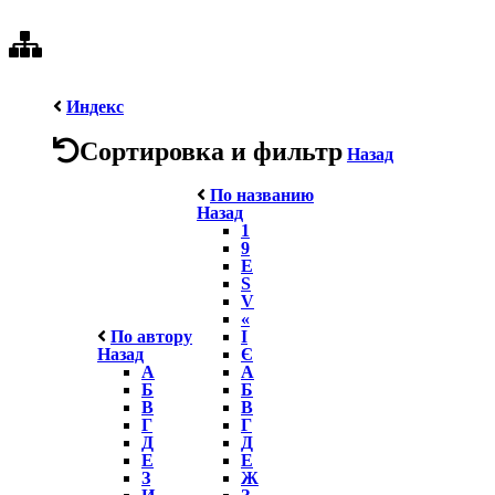
Индекс
Сортировка и фильтр
Назад
По названию
Назад
1
9
E
S
V
«
По автору
І
Назад
Є
А
А
Б
Б
В
В
Г
Г
Д
Д
Е
Е
З
Ж
И
З