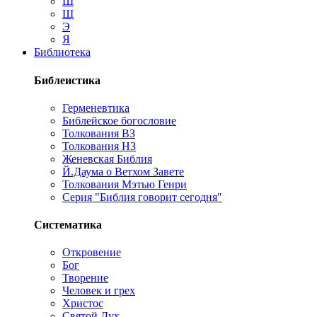
Ш
Щ
Э
Я
Библиотека
Библеистика
Герменевтика
Библейское богословие
Толкования ВЗ
Толкования НЗ
Женевская Библия
Й.Даума о Ветхом Завете
Толкования Мэтью Генри
Серия "Библия говорит сегодня"
Систематика
Откровение
Бог
Творение
Человек и грех
Христос
Святой Дух