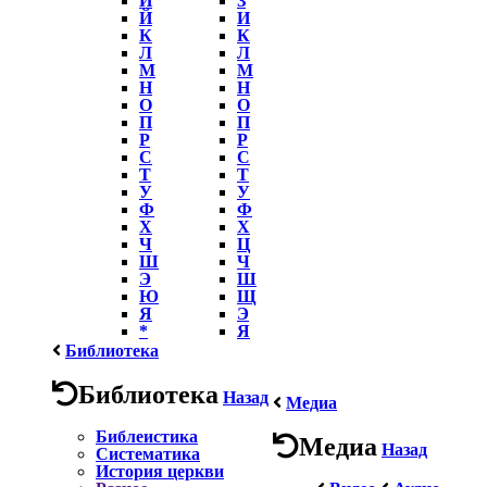
Й
И
К
К
Л
Л
М
М
Н
Н
О
О
П
П
Р
Р
С
С
Т
Т
У
У
Ф
Ф
Х
Х
Ч
Ц
Ш
Ч
Э
Ш
Ю
Щ
Я
Э
*
Я
Библиотека
Библиотека
Назад
Медиа
Библеистика
Медиа
Назад
Систематика
История церкви