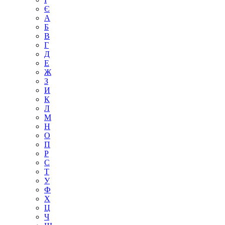
Є
А
Б
В
Г
Д
Е
Ж
З
И
К
Л
М
Н
О
П
Р
С
Т
У
Ф
Х
Ц
Ч