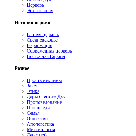
Церковь
Эсхатология
История церкви
Ранняя церковь
Средневековье
Реформация
Современная церковь
Восточная Европа
Разное
Простые истины
Завет
Этика
Дары Святого Духа
Проповедование
Проповеди
Семья
Общество
Апологетика
Миссиология
Дар с неба