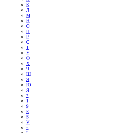
К
Л
М
Н
О
П
Р
С
Т
У
Ф
Х
Ч
Ш
Э
Ю
Я
*
1
9
E
S
V
«
І