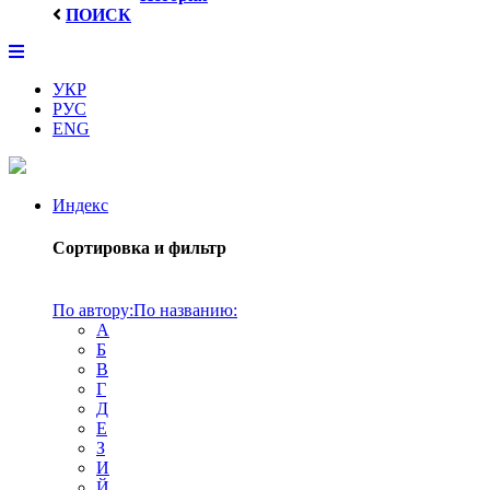
ПОИСК
УКР
РУС
ENG
Индекс
Сортировка и фильтр
По автору:
По названию:
А
Б
В
Г
Д
Е
З
И
Й