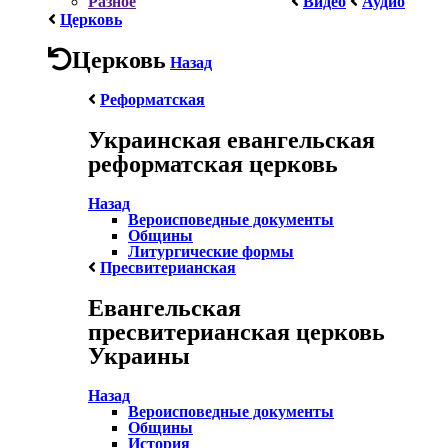
Разное
Видео
Аудио
Церковь
Церковь
Назад
Реформатская
Украинская евангельская
реформатская церковь
Назад
Вероисповедные документы
Общины
Литургические формы
Пресвитерианская
Евангельская
пресвитерианская церковь
Украины
Назад
Вероисповедные документы
Общины
История