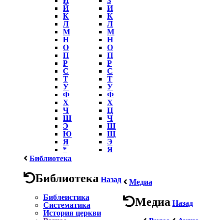
Й
И
К
К
Л
Л
М
М
Н
Н
О
О
П
П
Р
Р
С
С
Т
Т
У
У
Ф
Ф
Х
Х
Ч
Ц
Ш
Ч
Э
Ш
Ю
Щ
Я
Э
*
Я
Библиотека
Библиотека
Назад
Медиа
Библеистика
Медиа
Назад
Систематика
История церкви