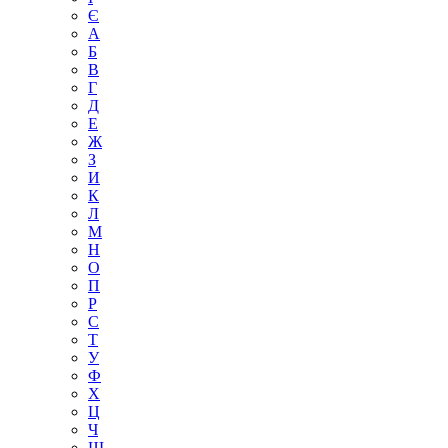
Є
А
Б
В
Г
Д
Е
Ж
З
И
К
Л
М
Н
О
П
Р
С
Т
У
Ф
Х
Ц
Ч
Ш