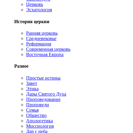
Церковь
Эсхатология
История церкви
Ранняя церковь
Средневековье
Реформация
Современная церковь
Восточная Европа
Разное
Простые истины
Завет
Этика
Дары Святого Духа
Проповедование
Проповеди
Семья
Общество
Апологетика
Миссиология
Дар с неба