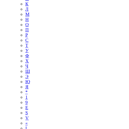
К
Л
М
Н
О
П
Р
С
Т
У
Ф
Х
Ч
Ш
Э
Ю
Я
*
1
9
E
S
V
«
І