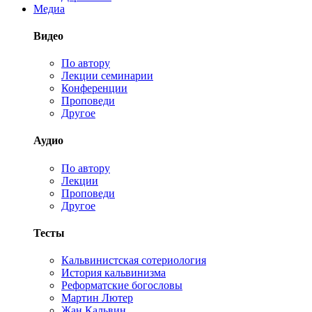
Медиа
Видео
По автору
Лекции семинарии
Конференции
Проповеди
Другое
Аудио
По автору
Лекции
Проповеди
Другое
Тесты
Кальвинистская сотериология
История кальвинизма
Реформатские богословы
Мартин Лютер
Жан Кальвин