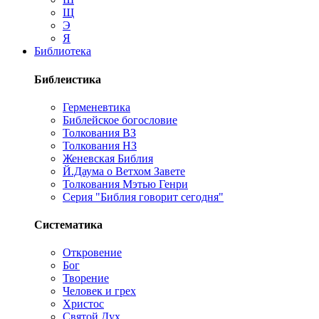
Щ
Э
Я
Библиотека
Библеистика
Герменевтика
Библейское богословие
Толкования ВЗ
Толкования НЗ
Женевская Библия
Й.Даума о Ветхом Завете
Толкования Мэтью Генри
Серия "Библия говорит сегодня"
Систематика
Откровение
Бог
Творение
Человек и грех
Христос
Святой Дух