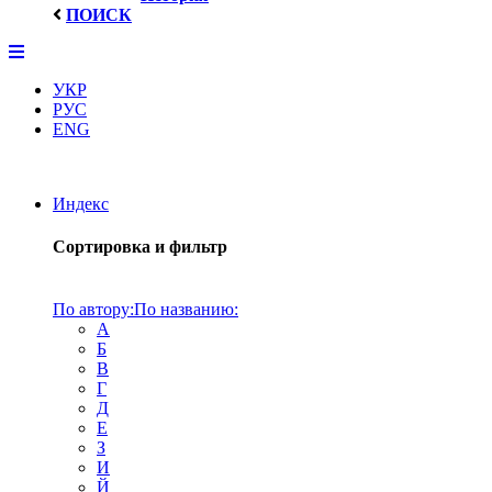
ПОИСК
УКР
РУС
ENG
Индекс
Сортировка и фильтр
По автору:
По названию:
А
Б
В
Г
Д
Е
З
И
Й