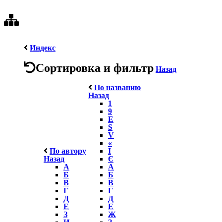
Индекс
Сортировка и фильтр
Назад
По названию
Назад
1
9
E
S
V
«
По автору
І
Назад
Є
А
А
Б
Б
В
В
Г
Г
Д
Д
Е
Е
З
Ж
И
З