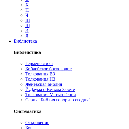
Х
Ц
Ч
Ш
Щ
Э
Я
Библиотека
Библеистика
Герменевтика
Библейское богословие
Толкования ВЗ
Толкования НЗ
Женевская Библия
Й.Даума о Ветхом Завете
Толкования Мэтью Генри
Серия "Библия говорит сегодня"
Систематика
Откровение
Бог