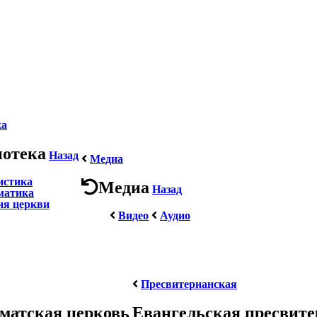
ка
иотека
Назад
Медиа
истика
Медиа
Назад
матика
ия церкви
Видео
Аудио
Пресвитерианская
матская церковь
Евангельская пресвит