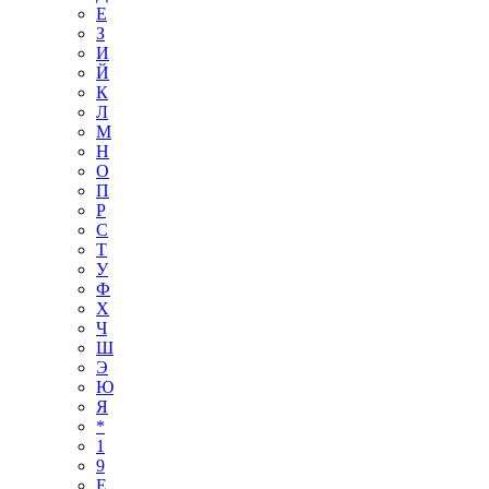
Е
З
И
Й
К
Л
М
Н
О
П
Р
С
Т
У
Ф
Х
Ч
Ш
Э
Ю
Я
*
1
9
E