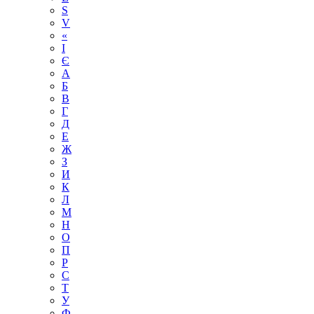
S
V
«
І
Є
А
Б
В
Г
Д
Е
Ж
З
И
К
Л
М
Н
О
П
Р
С
Т
У
Ф