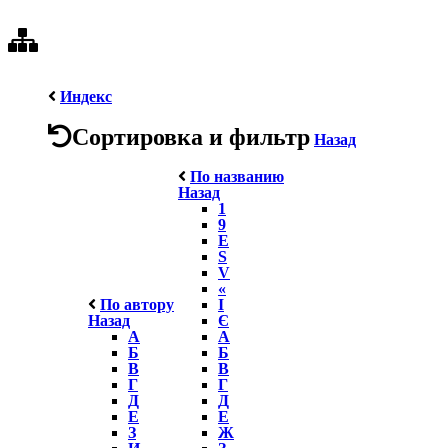
Индекс
Сортировка и фильтр
Назад
По названию
Назад
1
9
E
S
V
«
По автору
І
Назад
Є
А
А
Б
Б
В
В
Г
Г
Д
Д
Е
Е
З
Ж
И
З