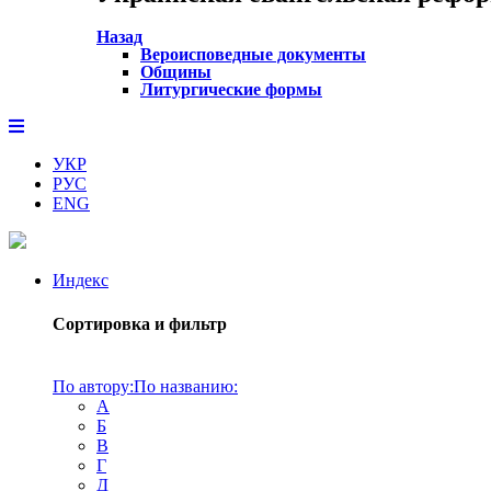
Назад
Вероисповедные документы
Общины
Литургические формы
УКР
РУС
ENG
Индекс
Сортировка и фильтр
По автору:
По названию:
А
Б
В
Г
Д