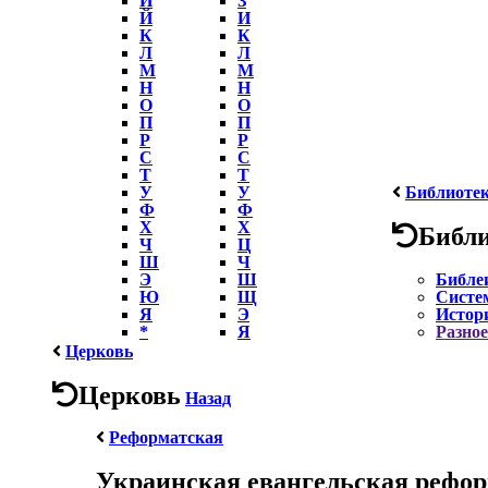
Й
И
К
К
Л
Л
М
М
Н
Н
О
О
П
П
Р
Р
С
С
Т
Т
У
У
Библиоте
Ф
Ф
Х
Х
Библ
Ч
Ц
Ш
Ч
Э
Ш
Библе
Ю
Щ
Систе
Я
Э
Истор
*
Я
Разное
Церковь
Церковь
Назад
Реформатская
Украинская евангельская рефор