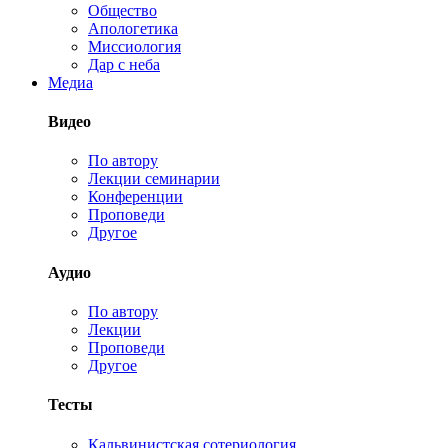
Общество
Апологетика
Миссиология
Дар с неба
Медиа
Видео
По автору
Лекции семинарии
Конференции
Проповеди
Другое
Аудио
По автору
Лекции
Проповеди
Другое
Тесты
Кальвинистская сотериология