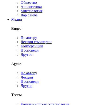
Общество
Апологетика
Миссиология
Дар с неба
Медиа
Видео
По автору
Лекции семинарии
Конференции
Проповеди
Другое
Аудио
По автору
Лекции
Проповеди
Другое
Тесты
Кальвинистская сотериология