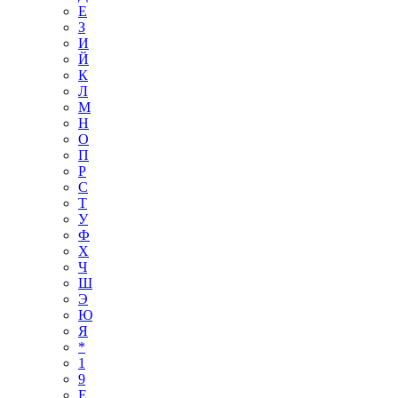
Е
З
И
Й
К
Л
М
Н
О
П
Р
С
Т
У
Ф
Х
Ч
Ш
Э
Ю
Я
*
1
9
E