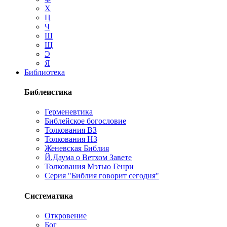
Х
Ц
Ч
Ш
Щ
Э
Я
Библиотека
Библеистика
Герменевтика
Библейское богословие
Толкования ВЗ
Толкования НЗ
Женевская Библия
Й.Даума о Ветхом Завете
Толкования Мэтью Генри
Серия "Библия говорит сегодня"
Систематика
Откровение
Бог