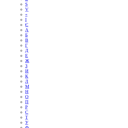
S
V
«
І
Є
А
Б
В
Г
Д
Е
Ж
З
И
К
Л
М
Н
О
П
Р
С
Т
У
Ф