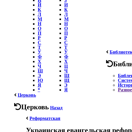
Й
И
К
К
Л
Л
М
М
Н
Н
О
О
П
П
Р
Р
С
С
Т
Т
У
У
Библиоте
Ф
Ф
Х
Х
Библ
Ч
Ц
Ш
Ч
Э
Ш
Библе
Ю
Щ
Систе
Я
Э
Истор
*
Я
Разное
Церковь
Церковь
Назад
Реформатская
Украинская евангельская рефор