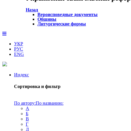
Назад
Вероисповедные документы
Общины
Литургические формы
УКР
РУС
ENG
Индекс
Сортировка и фильтр
По автору:
По названию:
А
Б
В
Г
Д