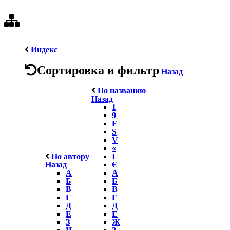
Индекс
Сортировка и фильтр
Назад
По названию
Назад
1
9
E
S
V
«
По автору
І
Назад
Є
А
А
Б
Б
В
В
Г
Г
Д
Д
Е
Е
З
Ж
И
З