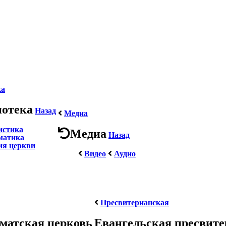
ка
иотека
Назад
Медиа
истика
Медиа
Назад
матика
ия церкви
Видео
Аудио
Пресвитерианская
матская церковь
Евангельская пресвит