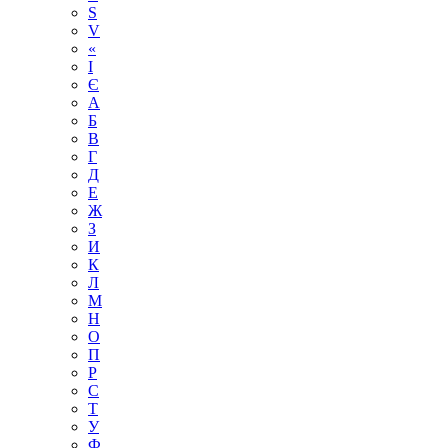
S
V
«
І
Є
А
Б
В
Г
Д
Е
Ж
З
И
К
Л
М
Н
О
П
Р
С
Т
У
Ф