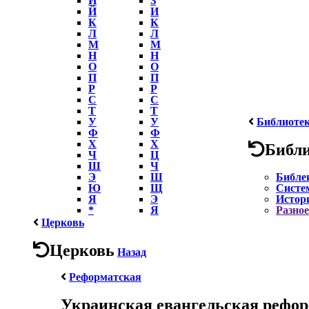
Й
И
К
К
Л
Л
М
М
Н
Н
О
О
П
П
Р
Р
С
С
Т
Т
У
У
Библиоте
Ф
Ф
Х
Х
Библ
Ч
Ц
Ш
Ч
Э
Ш
Библе
Ю
Щ
Систе
Я
Э
Истор
*
Я
Разное
Церковь
Церковь
Назад
Реформатская
Украинская евангельская рефор