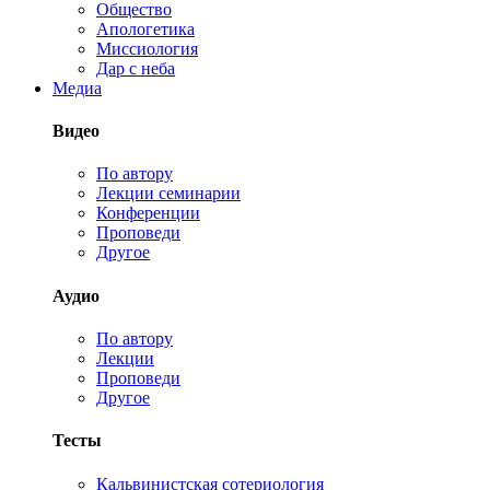
Общество
Апологетика
Миссиология
Дар с неба
Медиа
Видео
По автору
Лекции семинарии
Конференции
Проповеди
Другое
Аудио
По автору
Лекции
Проповеди
Другое
Тесты
Кальвинистская сотериология