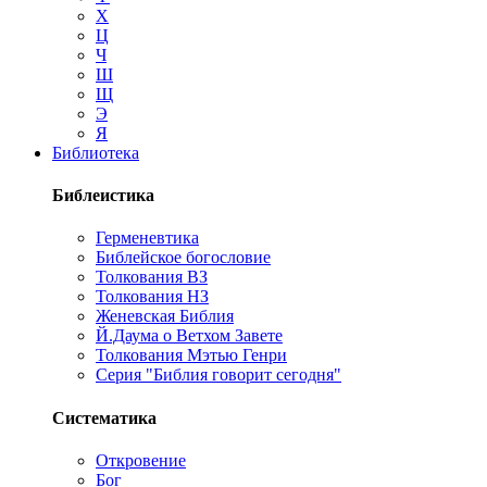
Х
Ц
Ч
Ш
Щ
Э
Я
Библиотека
Библеистика
Герменевтика
Библейское богословие
Толкования ВЗ
Толкования НЗ
Женевская Библия
Й.Даума о Ветхом Завете
Толкования Мэтью Генри
Серия "Библия говорит сегодня"
Систематика
Откровение
Бог