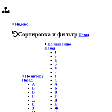
Индекс
Сортировка и фильтр
Назад
По названию
Назад
1
9
E
S
V
«
По автору
І
Назад
Є
А
А
Б
Б
В
В
Г
Г
Д
Д
Е
Е
З
Ж
И
З