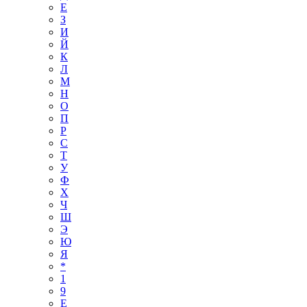
Е
З
И
Й
К
Л
М
Н
О
П
Р
С
Т
У
Ф
Х
Ч
Ш
Э
Ю
Я
*
1
9
E