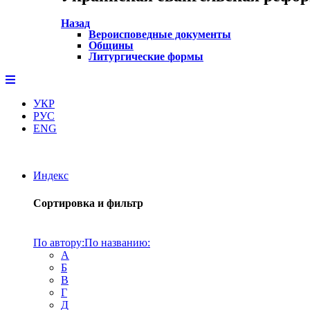
Назад
Вероисповедные документы
Общины
Литургические формы
УКР
РУС
ENG
Индекс
Сортировка и фильтр
По автору:
По названию:
А
Б
В
Г
Д