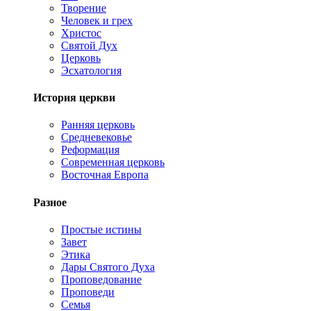
Творение
Человек и грех
Христос
Святой Дух
Церковь
Эсхатология
История церкви
Ранняя церковь
Средневековье
Реформация
Современная церковь
Восточная Европа
Разное
Простые истины
Завет
Этика
Дары Святого Духа
Проповедование
Проповеди
Семья