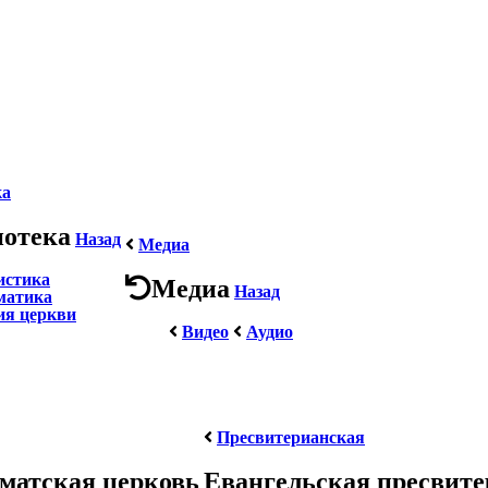
ка
иотека
Назад
Медиа
истика
Медиа
Назад
матика
ия церкви
Видео
Аудио
Пресвитерианская
матская церковь
Евангельская пресвит