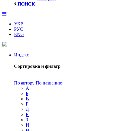
ПОИСК
УКР
РУС
ENG
Индекс
Сортировка и фильтр
По автору:
По названию:
А
Б
В
Г
Д
Е
З
И
Й