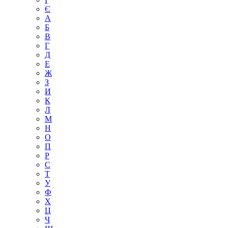
Є
А
Б
В
Г
Д
Е
Ж
З
И
К
Л
М
Н
О
П
Р
С
Т
У
Ф
Х
Ц
Ч