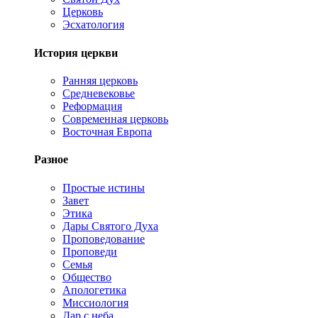
Церковь
Эсхатология
История церкви
Ранняя церковь
Средневековье
Реформация
Современная церковь
Восточная Европа
Разное
Простые истины
Завет
Этика
Дары Святого Духа
Проповедование
Проповеди
Семья
Общество
Апологетика
Миссиология
Дар с неба