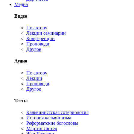
Медиа
Видео
По автору
Лекции семинарии
Конференции
Проповеди
Другое
Аудио
По автору
Лекции
Проповеди
Другое
Тесты
Кальвинистская сотериология
История кальвинизма
Реформатские богословы
Мартин Лютер
Жан Кальвин