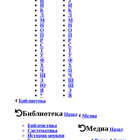
Й
И
К
К
Л
Л
М
М
Н
Н
О
О
П
П
Р
Р
С
С
Т
Т
У
У
Ф
Ф
Х
Х
Ч
Ц
Ш
Ч
Э
Ш
Ю
Щ
Я
Э
*
Я
Библиотека
Библиотека
Назад
Медиа
Библеистика
Медиа
Назад
Систематика
История церкви