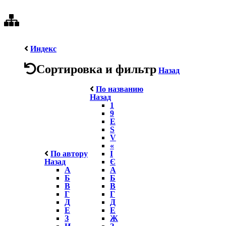
Индекс
Сортировка и фильтр
Назад
По названию
Назад
1
9
E
S
V
«
По автору
І
Назад
Є
А
А
Б
Б
В
В
Г
Г
Д
Д
Е
Е
З
Ж
И
З