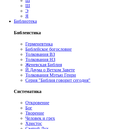
Ш
Щ
Э
Я
Библиотека
Библеистика
Герменевтика
Библейское богословие
Толкования ВЗ
Толкования НЗ
Женевская Библия
Й.Даума о Ветхом Завете
Толкования Мэтью Генри
Серия "Библия говорит сегодня"
Систематика
Откровение
Бог
Творение
Человек и грех
Христос
Святой Дух