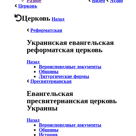
Разное
Видео
Аудио
Церковь
Церковь
Назад
Реформатская
Украинская евангельская
реформатская церковь
Назад
Вероисповедные документы
Общины
Литургические формы
Пресвитерианская
Евангельская
пресвитерианская церковь
Украины
Назад
Вероисповедные документы
Общины
История