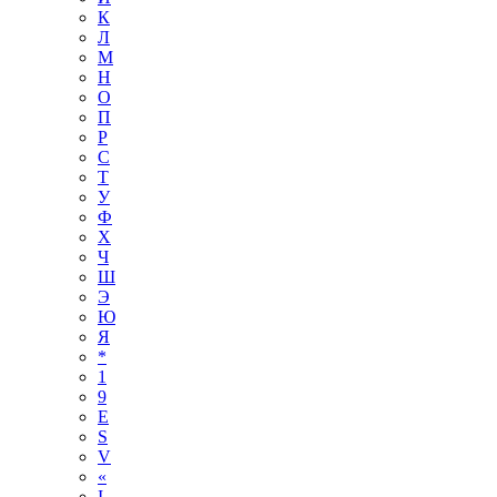
К
Л
М
Н
О
П
Р
С
Т
У
Ф
Х
Ч
Ш
Э
Ю
Я
*
1
9
E
S
V
«
І