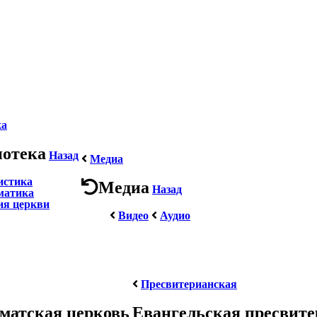
ка
иотека
Назад
Медиа
истика
Медиа
Назад
матика
ия церкви
Видео
Аудио
Пресвитерианская
матская церковь
Евангельская пресвит