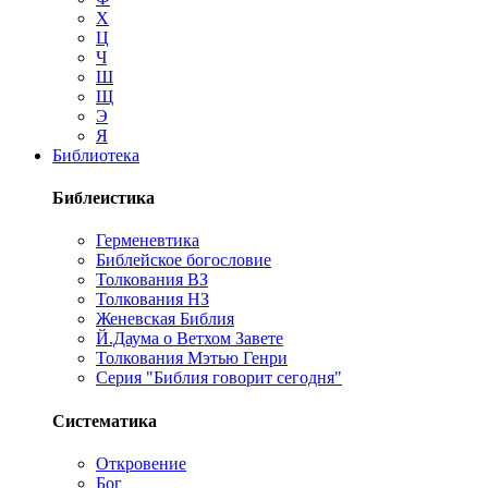
Х
Ц
Ч
Ш
Щ
Э
Я
Библиотека
Библеистика
Герменевтика
Библейское богословие
Толкования ВЗ
Толкования НЗ
Женевская Библия
Й.Даума о Ветхом Завете
Толкования Мэтью Генри
Серия "Библия говорит сегодня"
Систематика
Откровение
Бог