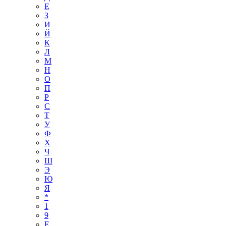
Е
З
И
Й
К
Л
М
Н
О
П
Р
С
Т
У
Ф
Х
Ч
Ш
Э
Ю
Я
*
1
9
E