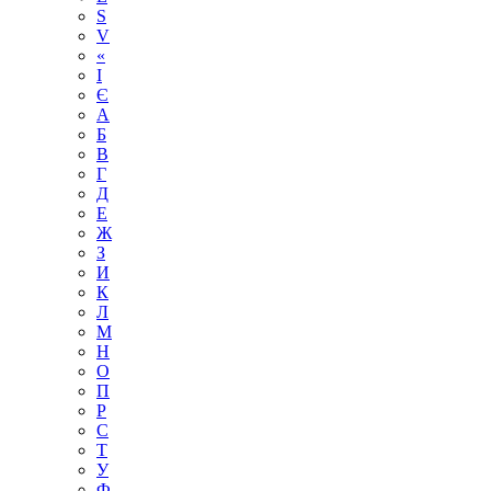
S
V
«
І
Є
А
Б
В
Г
Д
Е
Ж
З
И
К
Л
М
Н
О
П
Р
С
Т
У
Ф