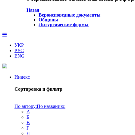
Назад
Вероисповедные документы
Общины
Литургические формы
УКР
РУС
ENG
Индекс
Сортировка и фильтр
По автору:
По названию:
А
Б
В
Г
Д