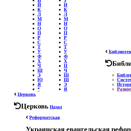
Й
И
К
К
Л
Л
М
М
Н
Н
О
О
П
П
Р
Р
С
С
Т
Т
У
У
Библиоте
Ф
Ф
Х
Х
Библ
Ч
Ц
Ш
Ч
Э
Ш
Библе
Ю
Щ
Систе
Я
Э
Истор
*
Я
Разное
Церковь
Церковь
Назад
Реформатская
Украинская евангельская рефор