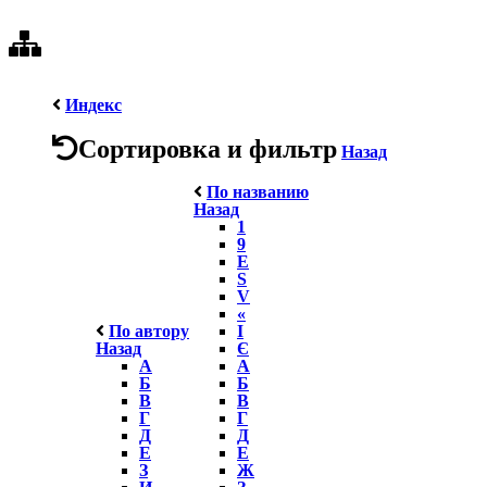
Индекс
Сортировка и фильтр
Назад
По названию
Назад
1
9
E
S
V
«
По автору
І
Назад
Є
А
А
Б
Б
В
В
Г
Г
Д
Д
Е
Е
З
Ж
И
З