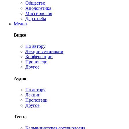
Общество
Апологетика
Миссиология
Дар с неба
Медиа
Видео
По автору
Лекции семинарии
Конференции
Проповеди
Другое
Аудио
По автору
Лекции
Проповеди
Другое
Тесты
Кальвинистская сотериология